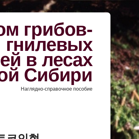
м грибов-
й гнилевых
ей в лесах
ой Сибири
Наглядно-справочное пособие
행비트코인현