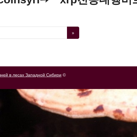
зней в лесах Западной Сибири
©