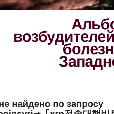
Альбо
возбудителе
болезн
Западн
не найдено по запросу
itcoinsyri➙「xrp전송대