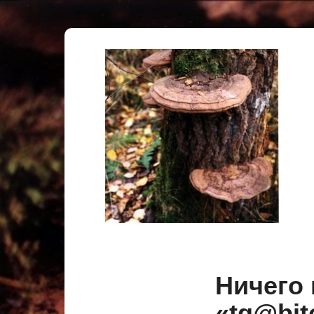
Ничего 
«tg@b