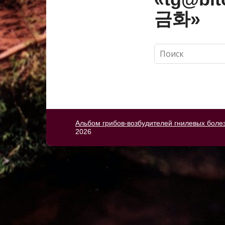
금화»
Альбом грибов-возбудителей гнилевых боле
2026