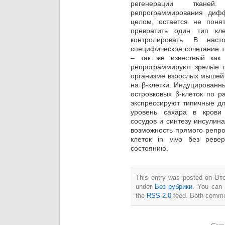
регенерации ткане
репрограммирования дифф
целом, остается не пон
превратить один тип кл
контролировать. В нас
специфическое сочетание т
– так же известный как
репрограммируют зрелые п
организме взрослых мышей 
на β-клетки. Индуцированн
островковых β-клеток по р
экспрессируют типичные дл
уровень сахара в крови
сосудов и синтезу инсулин
возможность прямого реп
клеток in vivo без реве
состоянию.
This entry was posted on Вто
under
Без рубрики
. You can 
the
RSS 2.0
feed. Both commen