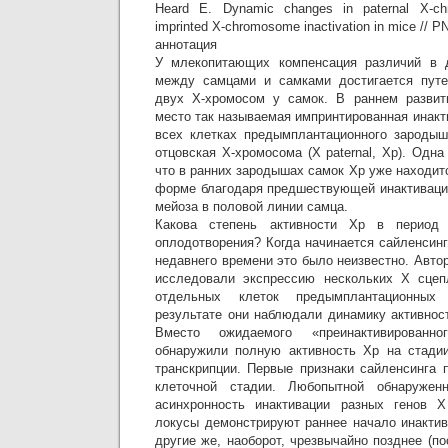
Heard E. Dynamic changes in paternal X-chr
imprinted X-chromosome inactivation in mice // P
аннотация
У млекопитающих компенсация различий в 
между самцами и самками достигается путе
двух Х-хромосом у самок. В раннем разви
место так называемая импринтированная инакти
всех клетках предымплантационного зародыш
отцовская Х-хромосома (X paternal, Xp). Одна
что в ранних зародышах самок Хр уже находит
форме благодаря предшествующей инактиваци
мейоза в половой линии самца.
Какова степень активности Хр в период 
оплодотворения? Когда начинается сайленсин
недавнего времени это было неизвестно. Авто
исследовали экспрессию нескольких Х сцеп
отдельных клеток предымплантационны
результате они наблюдали динамику активнос
Вместо ожидаемого «преинактивированно
обнаружили полную активность Хр на стадии
транскрипции. Первые признаки сайленсинга 
клеточной стадии. Любопытной обнаружен
асинхронность инактивации разных генов 
локусы демонстрируют раннее начало инактива
другие же, наоборот, чрезвычайно позднее (по