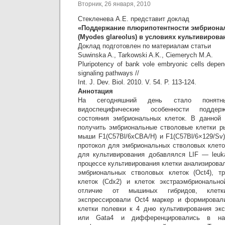
Вторник, 26 января, 2010
Стекленева А.Е. представит доклад
«Поддержание плюрипотентности эмбриона
(Myodes glareolus) в условиях культивировани
Доклад подготовлен по материалам статьи
Suwinska A., Tarkowski A.K., Ciemerych M.A.
Pluripotency of bank vole embryonic cells depe
signaling pathways //
Int. J. Dev. Biol. 2010. V. 54. P. 113-124.
Аннотация
На сегодняшний день стало понятн
видоспецифические особенности поддерж
состояния эмбриональных клеток. В данной 
получить эмбриональные стволовые клетки р
мыши F1(C57Bl/6xCBA/H) и F1(C57Bl/6×129/Sv
протокол для эмбриональных стволовых клето
для культивирования добавлялся LIF — leukaem
процессе культивирования клетки анализирова
эмбриональных стволовых клеток (Oct4), т
клеток (Cdx2) и клеток экстраэмбрионально
отличие от мышиных гибридов, клетк
экспрессировали Oct4 маркер и формировал
клетки полевки к 4 дню культивирования эк
или Gata4 и дифференцировались в нап