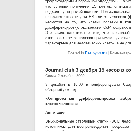
трофэктодермы и первичной эндодермы. Таким
что условия получения ES клеток, оптимиз
подходят для рыжей полевки. При использова
плюрипотентности для ES клеток человека (ф
несмотря на то, что клетки полевки в ко
дифференцировку, экспрессия Oct4 сохранял
Это свидетельствует о том, что в самооб
стволовых клеток полевки принимают участие
характерные для человеческих клеток, а не д
Posted in
Без рубрики
|
Комментар
Journal club 3 декбря 15 часов в 
Среда, 2 декабря, 2009
3 декабря в 15-00 в конференц-зале Саву
обзорный доклад
«Хондрогенная дифференцировка эмбр
клеток человека»
Аннотация
Эмбриональные стволовые клетки (ЭСК) чело
источником для воспроизведения процессов 