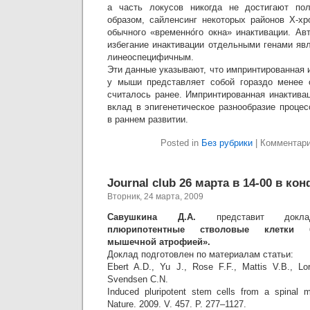
а часть локусов никогда не достигают пол
образом, сайленсинг некоторых районов Х-х
обычного «временно́го окна» инактивации. Ав
избегание инактивации отдельными генами яв
линеоспецифичным.
Эти данные указывают, что импринтированная
у мыши представляет собой гораздо менее 
считалось ранее. Импринтированная инактива
вклад в эпигенетическое разнообразие проце
в раннем развитии.
Posted in
Без рубрики
|
Комментар
Journal club 26 марта в 14-00 в ко
Вторник, 24 марта, 2009
Савушкина Д.А.
представит до
плюрипотентные стволовые клетки 
мышечной атрофией».
Доклад подготовлен по материалам статьи:
Ebert A.D., Yu J., Rose F.F., Mattis V.B., L
Svendsen C.N.
Induced pluripotent stem cells from a spinal m
Nature. 2009. V. 457. P. 277–1127.