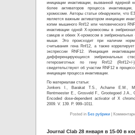
инициации инактивации, вызванной ядерной к
более активаторов процесса инактивации,
хромосоме. Авторы статьи обнаружили, что Е
является важным активатором инициации инак
копии мышиного Rnf12 или человеческого RNF
инактивации одной Х-хромосомы в эмбрионал
самцов и обеих Х-хромосом в эмбриональных 
мыши. Это происходит при наличии норм
считывания гена Rnf12, а также коррелируе
экспрессии RNF12. Инициация инактиваци
дифференцирующихся эмбриональных ство
гетерозиготных по гену Rnf12 (Rnf12+/
свидетельствуют об участии RNF12 в процесс
инициации процесса инактивации.
По материалам статьи:
Jonkers I., Barakat T.S., Achame E.M., Mo
Rentmeester E., Grosveld F., Grootegoed J.A., 
Encoded dose-dependent activator of X chromos
2009. V. 139. P. 999–1011.
Posted in
Без рубрики
|
Комментар
Journal Clab 28 января в 15-00 в к