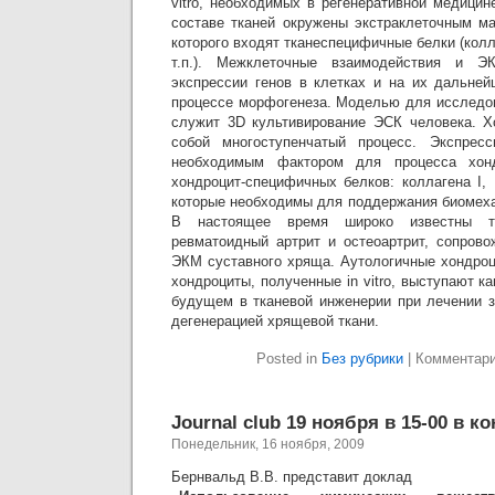
vitro, необходимых в регенеративной медицине
составе тканей окружены экстраклеточным ма
которого входят тканеспецифичные белки (колл
т.п.). Межклеточные взаимодействия и 
экспрессии генов в клетках и на их дальне
процессе морфогенеза. Моделью для исследов
служит 3D культивирование ЭСК человека. Х
собой многоступенчатый процесс. Экспрес
необходимым фактором для процесса хонд
хондроцит-специфичных белков: коллагена I, I
которые необходимы для поддержания биомеха
В настоящее время широко известны та
ревматоидный артрит и остеоартрит, сопров
ЭКМ суставного хряща. Аутологичные хондроц
хондроциты, полученные in vitro, выступают к
будущем в тканевой инженерии при лечении з
дегенерацией хрящевой ткани.
Posted in
Без рубрики
|
Комментар
Journal club 19 ноября в 15-00 в к
Понедельник, 16 ноября, 2009
Бернвальд В.В. представит доклад