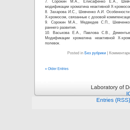
7. Сорокин М.А., Елисафенко Е.А., Шев
модификации хроматина неактивной Х-хромосом
8. Захарова И.С., Шевченко А.И. Особенност
Х-хромосом, связанные с дозовой коммпенсаце
9. Сорокин М.А., Медведев С.П., Шевченко
раннего развития.
10. Васькова Е.А., Павлова С.В., Дементье
Модификации хроматина неактивной Х-хро
полевок.
Posted in
Без рубрики
|
Комментар
« Older Entries
Laboratory of 
I
Entries (RSS