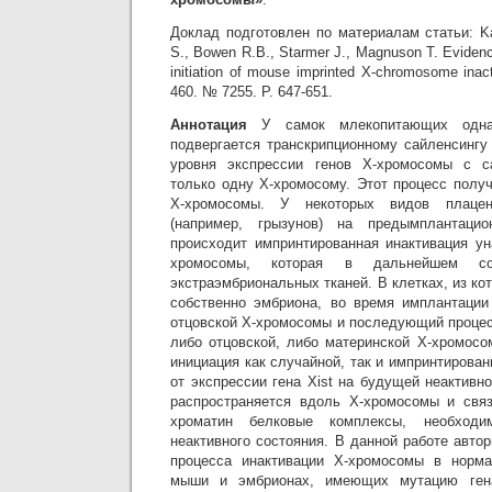
Доклад подготовлен по материалам статьи: Ka
S., Bowen R.B., Starmer J., Magnuson T. Eviden
initiation of mouse imprinted X-chromosome inact
460. № 7255. P. 647-651.
Аннотация
У самок млекопитающих одна
подвергается транскрипционному сайленсингу
уровня экспрессии генов Х-хромосомы с с
только одну Х-хромосому. Этот процесс полу
Х-хромосомы. У некоторых видов плацен
(например, грызунов) на предымплантацио
происходит импринтированная инактивация ун
хромосомы, которая в дальнейшем со
экстраэмбриональных тканей. В клетках, из к
собственно эмбриона, во время имплантации
отцовской Х-хромосомы и последующий процес
либо отцовской, либо материнской Х-хромосо
инициация как случайной, так и импринтирован
от экспрессии гена Xist на будущей неактивн
распространяется вдоль Х-хромосомы и св
хроматин белковые комплексы, необходи
неактивного состояния. В данной работе авт
процесса инактивации Х-хромосомы в норм
мыши и эмбрионах, имеющих мутацию гена