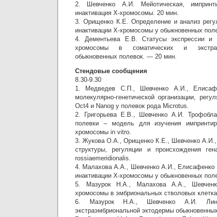
2. Шевченко А.И. Мейотическая, импринт
инактивация Х-хромосомы. 20 мин.
3. Орищенко К.Е. Определение и анализ регу
инактивации Х-хромосомы у обыкновенных поле
4. Дементьева Е.В. Статусы экспрессии и 
хромосомы в соматических и экстраэ
обыкновенных полевок. — 20 мин.
Стендовые сообщения
8.30-9.30
1. Медведев С.П., Шевченко А.И., Елисаф
молекулярно-генетической организации, регу
Oct4 и Nanog у полевок рода Microtus.
2. Григорьева Е.В., Шевченко А.И. Трофобл
полевки – модель для изучения импринтир
хромосомы in vitro.
3. Жукова О.А., Орищенко К.Е., Шевченко А.И.
структуры, регуляции и происхождения гена
rossiaemeridionalis.
4. Малахова А.А., Шевченко А.И., Елисафенко 
инактивации Х-хромосомы у обыкновенных поле
5. Мазурок Н.А., Малахова A.A., Шевченк
хромосомы в эмбриональных стволовых клетка
6. Мазурок Н.А., Шевченко А.И. Лин
экстраэмбриональной эктодермы обыкновенных