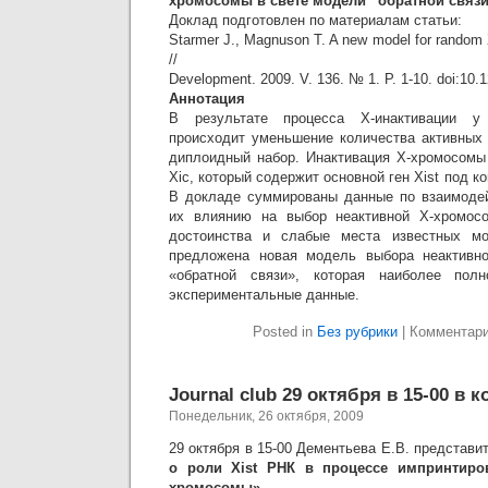
хромосомы в свете модели “обратной связи
Доклад подготовлен по материалам статьи:
Starmer J., Magnuson T. A new model for random
//
Development. 2009. V. 136. № 1. P. 1-10. doi:10.
Аннотация
В результате процесса Х-инактивации у
происходит уменьшение количества активных
диплоидный набор. Инактивация Х-хромосомы
Xic, который содержит основной ген Xist под ко
В докладе суммированы данные по взаимодей
их влиянию на выбор неактивной Х-хромос
достоинства и слабые места известных мо
предложена новая модель выбора неактивн
«обратной связи», которая наиболее полн
экспериментальные данные.
Posted in
Без рубрики
|
Комментар
Journal club 29 октября в 15-00 в 
Понедельник, 26 октября, 2009
29 октября в 15-00 Дементьева Е.В. представ
о роли Xist РНК в процессе импринтиро
хромосомы»
.