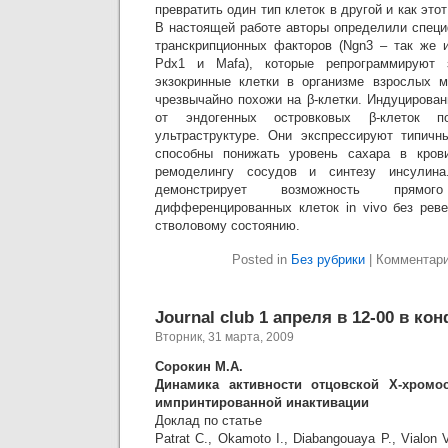
превратить один тип клеток в другой и как это
В настоящей работе авторы определили специ
транскрипционных факторов (Ngn3 – так же и
Pdx1 и Mafa), которые репрограммируют з
экзокринные клетки в организме взрослых м
чрезвычайно похожи на β-клетки. Индуцирова
от эндогенных островковых β-клеток 
ультраструктуре. Они экспрессируют типичн
способны понижать уровень сахара в кров
ремоделингу сосудов и синтезу инсулина
демонстрирует возможность прямого
дифференцированных клеток in vivo без рев
стволовому состоянию.
Posted in
Без рубрики
|
Комментар
Journal club 1 апреля в 12-00 в ко
Вторник, 31 марта, 2009
Сорокин М.А.
Динамика активности отцовской Х-хромо
импринтированной инактивации
Доклад по статье
Patrat C., Okamoto I., Diabangouaya P., Vialon 