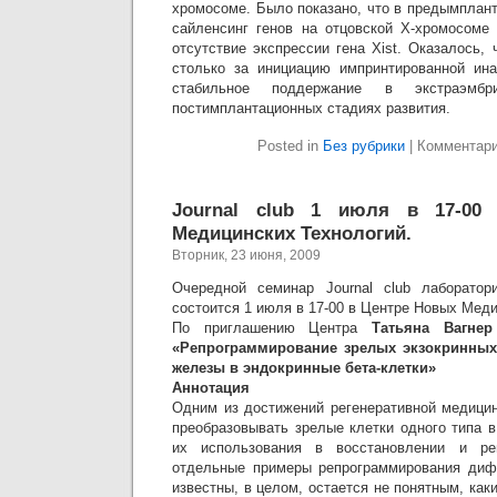
хромосоме. Было показано, что в предымплан
сайленсинг генов на отцовской Х-хромосоме
отсутствие экспрессии гена Xist. Оказалось, 
столько за инициацию импринтированной ина
стабильное поддержание в экстраэмбр
постимплантационных стадиях развития.
Posted in
Без рубрики
|
Комментар
Journal club 1 июля в 17-00
Медицинских Технологий.
Вторник, 23 июня, 2009
Очередной семинар Journal club лаборатори
состоится 1 июля в 17-00 в Центре Новых Меди
По приглашению Центра
Татьяна Вагне
«Репрограммирование зрелых экзокринных
железы в эндокринные бета-клетки»
Аннотация
Одним из достижений регенеративной медици
преобразовывать зрелые клетки одного типа в
их использования в восстановлении и рег
отдельные примеры репрограммирования диф
известны, в целом, остается не понятным, ка