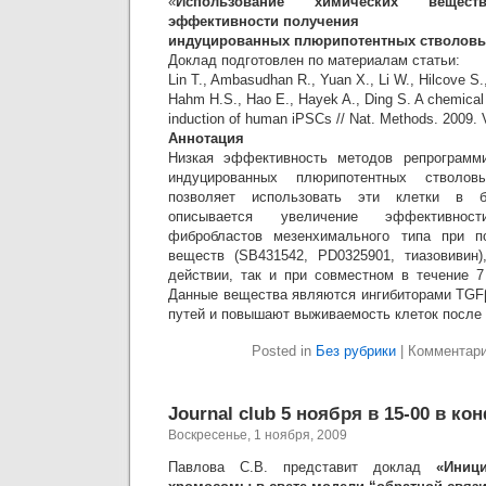
«
Использование химических веще
эффективности получения
индуцированных плюрипотентных стволовы
Доклад подготовлен по материалам статьи:
Lin T., Ambasudhan R., Yuan X., Li W., Hilcove S.,
Hahm H.S., Hao E., Hayek A., Ding S. A chemical 
induction of human iPSCs // Nat. Methods. 2009. V
Аннотация
Низкая эффективность методов репрограмм
индуцированных плюрипотентных стволо
позволяет использовать эти клетки в б
описывается увеличение эффективност
фибробластов мезенхимального типа при п
веществ (SB431542, PD0325901, тиазовивин)
действии, так и при совместном в течение 7
Данные вещества являются ингибиторами TGF
путей и повышают выживаемость клеток после 
Posted in
Без рубрики
|
Комментар
Journal club 5 ноября в 15-00 в ко
Воскресенье, 1 ноября, 2009
Павлова С.В. представит доклад
«Иниц