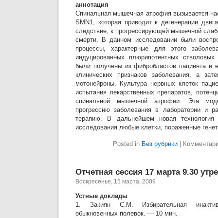
аннотация
Спинальная мышечная атрофия вызывается на
SMN1, которая приводит к дегенерации двига
следствие, к прогрессирующей мышечной слаб
смерти. В данном исследовании были воспр
процессы, характерные для этого заболев
индуцированных плюрипотентных стволовых (
были получены из фибробластов пациента и е
клинических признаков заболевания, а за
мотонейроны. Культура нервных клеток паци
испытания лекарственных препаратов, потен
спинальной мышечной атрофии. Эта моде
прогрессию заболевания в лаборатории и ра
терапию. В дальнейшем новая технология 
исследования любые клетки, пораженные гене
Posted in
Без рубрики
|
Комментар
Отчетная сессия 17 марта 9.30 утр
Воскресенье, 15 марта, 2009
Устные доклады
1. Закиян С.М. Избирательная инакти
обыкновенных полевок. — 10 мин.