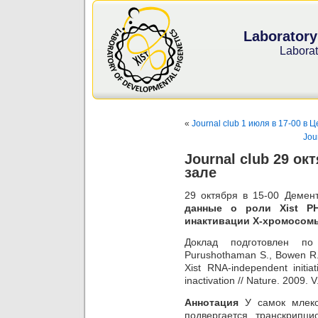
Laboratory
Laborat
«
Journal club 1 июля в 17-00 в
Jou
Journal club 29 ок
зале
29 октября в 15-00 Демен
данные о роли Xist Р
инактивации Х-хромосом
Доклад подготовлен по 
Purushothaman S., Bowen R.B
Xist RNA-independent initi
inactivation // Nature. 2009. 
Аннотация
У самок млеко
подвергается транскрипц