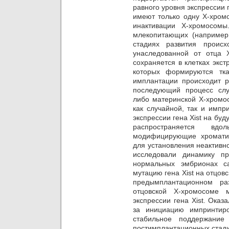
равного уровня экспрессии
имеют только одну Х-хромо
инактивации Х-хромосом
млекопитающих (например
стадиях развития происх
унаследованной от отца 
сохраняется в клетках экст
которых формируются тк
имплантации происходит р
последующий процесс слу
либо материнской Х-хромос
как случайной, так и импр
экспрессии гена Xist на бу
распространяется вд
модифицирующие хромати
для установления неактивн
исследовали динамику п
нормальных эмбрионах 
мутацию гена Xist на отцов
предымплантационном ра
отцовской Х-хромосоме 
экспрессии гена Xist. Оказа
за инициацию импринтиро
стабильное поддержание
постимплантационных стади