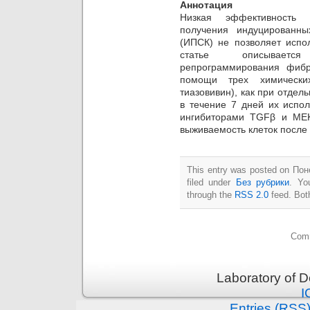
Аннотация
Низкая эффективность 
получения индуцированны
(ИПСК) не позволяет испол
статье описываетс
репрограммирования фибр
помощи трех химически
тиазовивин), как при отдел
в течение 7 дней их испо
ингибиторами TGFβ и ME
выживаемость клеток после
This entry was posted on Пон
filed under
Без рубрики
. Yo
through the
RSS 2.0
feed. Bot
Comm
Laboratory of 
I
Entries (RSS