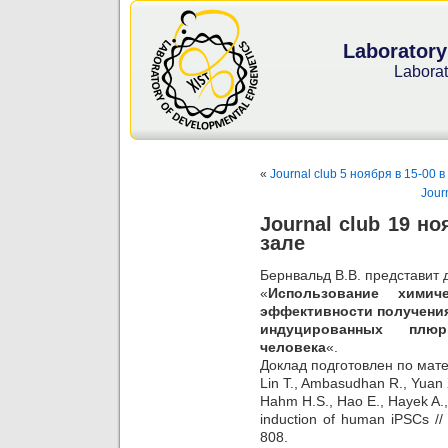
Laboratory
Laborat
«
Journal club 5 ноября в 15-00
Jour
Journal club 19 н
зале
Бернвальд В.В. представит 
«
Использование хими
эффективности получени
индуцированных плюр
человека
«.
Доклад подготовлен по мате
Lin T., Ambasudhan R., Yuan X.
Hahm H.S., Hao E., Hayek A.,
induction of human iPSCs //
808.