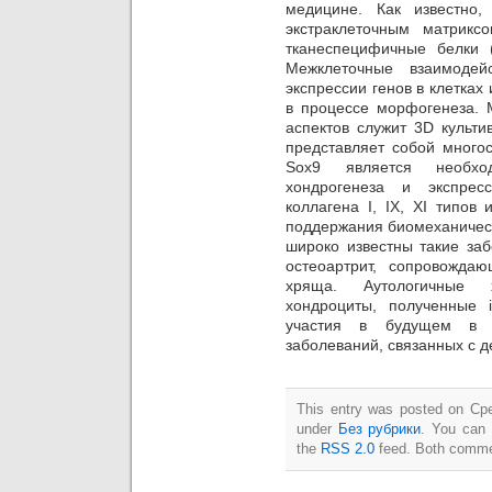
медицине. Как известно,
экстраклеточным матрикс
тканеспецифичные белки (к
Межклеточные взаимоде
экспрессии генов в клетка
в процессе морфогенеза. 
аспектов служит 3D культи
представляет собой многос
Sox9 является необх
хондрогенеза и экспрес
коллагена I, IX, XI типов
поддержания биомеханическ
широко известны такие заб
остеоартрит, сопровожда
хряща. Аутологичные 
хондроциты, полученные i
участия в будущем в 
заболеваний, связанных с 
This entry was posted on Сре
under
Без рубрики
. You can 
the
RSS 2.0
feed. Both commen