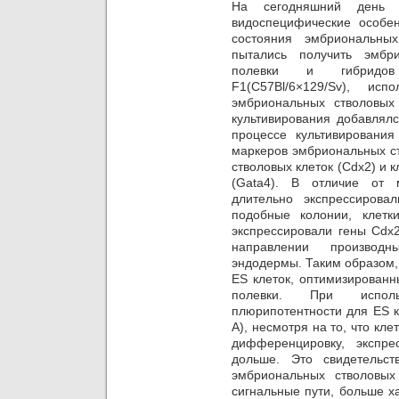
На сегодняшний день 
видоспецифические особе
состояния эмбриональны
пытались получить эмбр
полевки и гибридо
F1(C57Bl/6×129/Sv), ис
эмбриональных стволовых
культивирования добавлялся
процессе культивирования
маркеров эмбриональных ст
стволовых клеток (Cdx2) и
(Gata4). В отличие от 
длительно экспрессиров
подобные колонии, клетк
экспрессировали гены Cdx
направлении производ
эндодермы. Таким образом,
ES клеток, оптимизирован
полевки. При исполь
плюрипотентности для ES к
А), несмотря на то, что кле
дифференцировку, экспре
дольше. Это свидетельс
эмбриональных стволовых
сигнальные пути, больше х