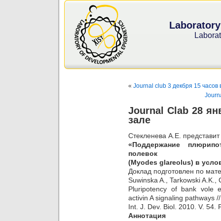
Laboratory
Laborat
«
Journal club 3 декбря 15 часо
Journ
Journal Clab 28 я
зале
Стекленева А.Е. представит
«Поддержание плюрипо
полевок
(Myodes glareolus) в усло
Доклад подготовлен по мат
Suwinska A., Tarkowski A.K.,
Pluripotency of bank vole
activin A signaling pathways //
Int. J. Dev. Biol. 2010. V. 54.
Аннотация