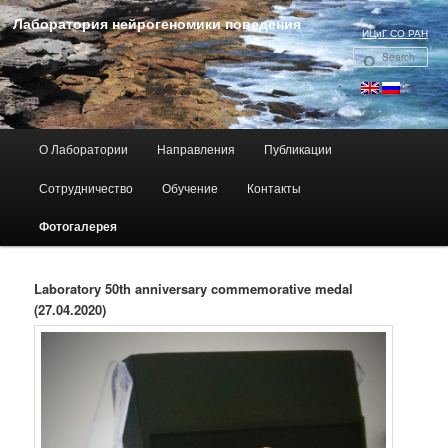
Лаборатория нейрогеномики поведения
ИЦиГ СО РАН
Se
Main menu
О Лаборатории
Направления
Публикации
Skip to primary content
Сотрудничество
Обучение
Контакты
Фотогалерея
Laboratory
50th anniversary
c
ommemorative medal
(27.04.2020)