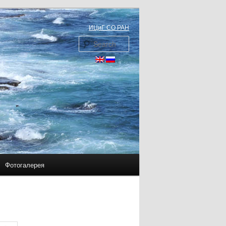
ИЦиГ СО РАН
Search
Фотогалерея