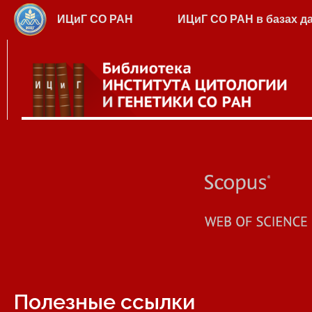
ИЦиГ СО РАН
ИЦиГ СО РАН в базах д
Электронный каталог
Полезные ссылки