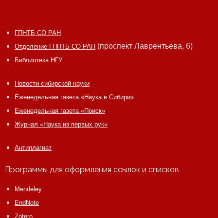
Заявка на книги, журналы, статьи
ГПНТБ СО РАН
Заявка на поиск информации
(проспект Лаврентьева, 6)
Отделение ГПНТБ СО РАН
Зарубежные базы данных
Библиотека НГУ
Электронные газеты и журналы
Новости сибирской науки
Еженедельная газета «Наука в Сибири»
Полезные ссылки
Еженедельная газета «Поиск»
Журнал «Наука из первых рук»
Антиплагиат
Программы для оформления ссылок и списков
Mendeley
EndNote
Zotero