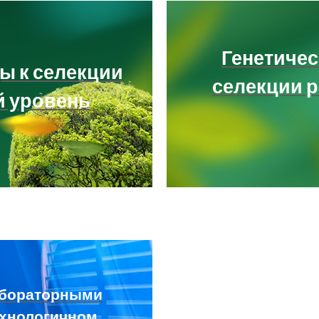
Генетичес
ы к селекции
селекции 
й уровень
абораторными
ехнологичном