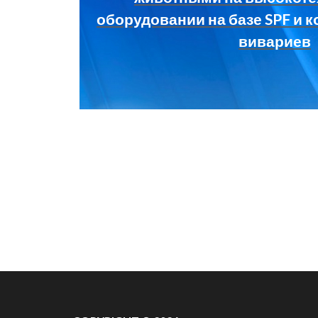
оборудовании на базе SPF и
вивариев