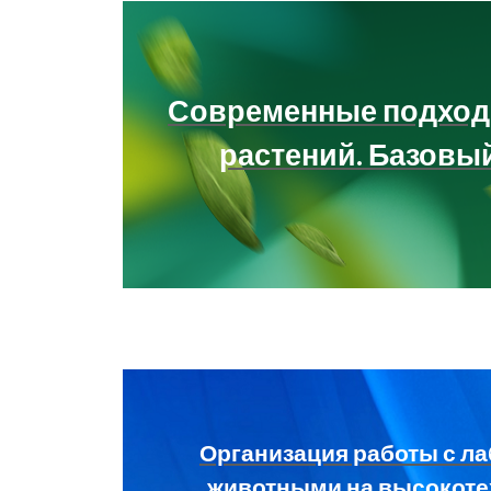
Современные подход
растений. Базовы
Организация работы с л
животными на высокот