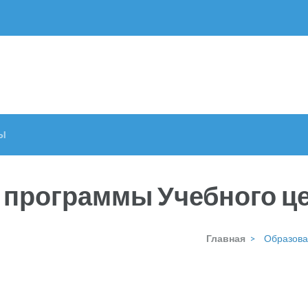
Ы
программы Учебного ц
Главная
>
Образова