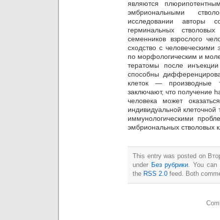
являются плюрипотентны
эмбриональными ство
исследовании авторы 
герминальных стволовых
семенников взрослого чел
сходство с человеческими
по морфологическим и моле
тератомы после инъекци
способны дифференцирова
клеток — производные т
заключают, что получение 
человека может оказать
индивидуальной клеточной 
иммунологическими пробл
эмбриональных стволовых к
This entry was posted on Втор
under
Без рубрики
. You can 
the
RSS 2.0
feed. Both commen
Comm