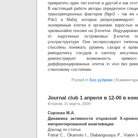
превратить один тип клеток в другой и как это
В настоящей работе авторы определили специ
транскрипционных факторов (Ngn3 – так же и
Pdx1 и Mafa), которые репрограммируют з
экзокринные клетки в организме взрослых м
чрезвычайно похожи на β-клетки. Индуцирова
от эндогенных островковых β-клеток 
ультраструктуре. Они экспрессируют типичн
способны понижать уровень сахара в кров
ремоделингу сосудов и синтезу инсулина
демонстрирует возможность прямого
дифференцированных клеток in vivo без рев
стволовому состоянию.
Posted in
Без рубрики
|
Комментар
Journal club 1 апреля в 12-00 в ко
Вторник, 31 марта, 2009
Сорокин М.А.
Динамика активности отцовской Х-хромо
импринтированной инактивации
Доклад по статье
Patrat C., Okamoto I., Diabangouaya P., Vialon 