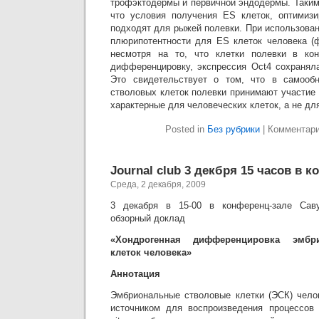
трофэктодермы и первичной эндодермы. Таким
что условия получения ES клеток, оптимиз
подходят для рыжей полевки. При использова
плюрипотентности для ES клеток человека (ф
несмотря на то, что клетки полевки в ко
дифференцировку, экспрессия Oct4 сохранял
Это свидетельствует о том, что в самооб
стволовых клеток полевки принимают участие
характерные для человеческих клеток, а не д
Posted in
Без рубрики
|
Комментар
Journal club 3 декбря 15 часов в 
Среда, 2 декабря, 2009
3 декабря в 15-00 в конференц-зале Саву
обзорный доклад
«Хондрогенная дифференцировка эмбр
клеток человека»
Аннотация
Эмбриональные стволовые клетки (ЭСК) чело
источником для воспроизведения процессов 