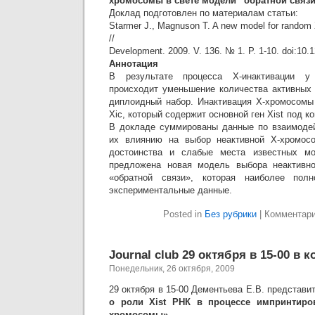
хромосомы в свете модели “обратной связи
Доклад подготовлен по материалам статьи:
Starmer J., Magnuson T. A new model for random
//
Development. 2009. V. 136. № 1. P. 1-10. doi:10.
Аннотация
В результате процесса Х-инактивации у
происходит уменьшение количества активных
диплоидный набор. Инактивация Х-хромосомы
Xic, который содержит основной ген Xist под ко
В докладе суммированы данные по взаимодей
их влиянию на выбор неактивной Х-хромос
достоинства и слабые места известных мо
предложена новая модель выбора неактивн
«обратной связи», которая наиболее полн
экспериментальные данные.
Posted in
Без рубрики
|
Комментар
Journal club 29 октября в 15-00 в 
Понедельник, 26 октября, 2009
29 октября в 15-00 Дементьева Е.В. представ
о роли Xist РНК в процессе импринтиро
хромосомы»
.