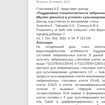
Вторник, 26 января, 2010
Стекленева А.Е. представит доклад
«Поддержание плюрипотентности эмбриона
(Myodes glareolus) в условиях культивировани
Доклад подготовлен по материалам статьи
Suwinska A., Tarkowski A.K., Ciemerych M.A.
Pluripotency of bank vole embryonic cells depe
signaling pathways //
Int. J. Dev. Biol. 2010. V. 54. P. 113-124.
Аннотация
На сегодняшний день стало понятн
видоспецифические особенности поддерж
состояния эмбриональных клеток. В данной 
получить эмбриональные стволовые клетки р
мыши F1(C57Bl/6xCBA/H) и F1(C57Bl/6×129/Sv
протокол для эмбриональных стволовых клето
для культивирования добавлялся LIF — leukaem
процессе культивирования клетки анализирова
эмбриональных стволовых клеток (Oct4), т
клеток (Cdx2) и клеток экстраэмбрионально
отличие от мышиных гибридов, клетк
экспрессировали Oct4 маркер и формировал
клетки полевки к 4 дню культивирования эк
или Gata4 и дифференцировались в нап