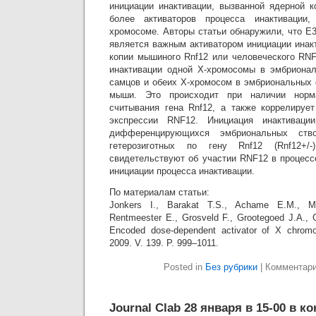
инициации инактивации, вызванной ядерной к
более активаторов процесса инактивации,
хромосоме. Авторы статьи обнаружили, что Е
является важным активатором инициации инак
копии мышиного Rnf12 или человеческого RNF
инактивации одной Х-хромосомы в эмбрионал
самцов и обеих Х-хромосом в эмбриональных 
мыши. Это происходит при наличии норм
считывания гена Rnf12, а также коррелируе
экспрессии RNF12. Инициация инактиваци
дифференцирующихся эмбриональных ство
гетерозиготных по гену Rnf12 (Rnf12+/
свидетельствуют об участии RNF12 в процесс
инициации процесса инактивации.
По материалам статьи:
Jonkers I., Barakat T.S., Achame E.M., Mo
Rentmeester E., Grosveld F., Grootegoed J.A., 
Encoded dose-dependent activator of X chromos
2009. V. 139. P. 999–1011.
Posted in
Без рубрики
|
Комментар
Journal Clab 28 января в 15-00 в к