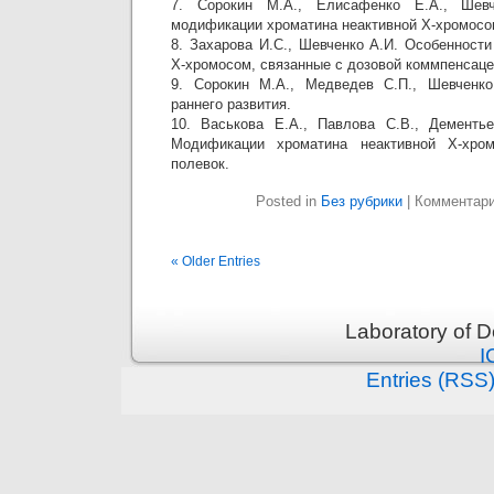
7. Сорокин М.А., Елисафенко Е.А., Шев
модификации хроматина неактивной Х-хромосом
8. Захарова И.С., Шевченко А.И. Особенност
Х-хромосом, связанные с дозовой коммпенсаце
9. Сорокин М.А., Медведев С.П., Шевченко
раннего развития.
10. Васькова Е.А., Павлова С.В., Дементье
Модификации хроматина неактивной Х-хро
полевок.
Posted in
Без рубрики
|
Комментар
« Older Entries
Laboratory of 
I
Entries (RSS