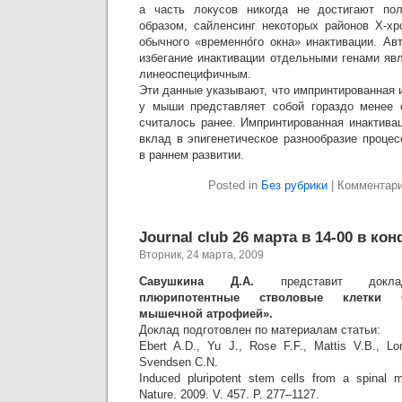
а часть локусов никогда не достигают пол
образом, сайленсинг некоторых районов Х-х
обычного «временно́го окна» инактивации. Ав
избегание инактивации отдельными генами яв
линеоспецифичным.
Эти данные указывают, что импринтированная
у мыши представляет собой гораздо менее 
считалось ранее. Импринтированная инактива
вклад в эпигенетическое разнообразие проце
в раннем развитии.
Posted in
Без рубрики
|
Комментар
Journal club 26 марта в 14-00 в ко
Вторник, 24 марта, 2009
Савушкина Д.А.
представит до
плюрипотентные стволовые клетки 
мышечной атрофией».
Доклад подготовлен по материалам статьи:
Ebert A.D., Yu J., Rose F.F., Mattis V.B., L
Svendsen C.N.
Induced pluripotent stem cells from a spinal m
Nature. 2009. V. 457. P. 277–1127.