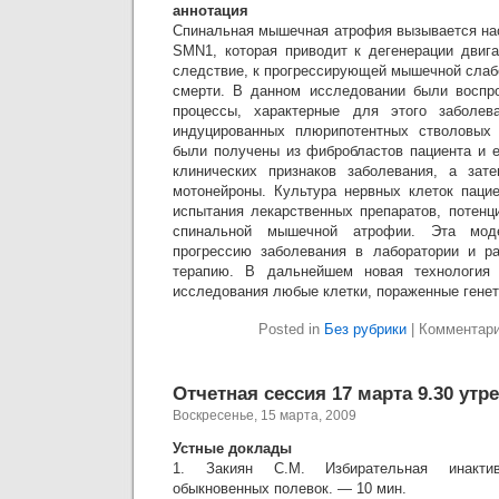
аннотация
Спинальная мышечная атрофия вызывается на
SMN1, которая приводит к дегенерации двига
следствие, к прогрессирующей мышечной слаб
смерти. В данном исследовании были воспр
процессы, характерные для этого заболев
индуцированных плюрипотентных стволовых (
были получены из фибробластов пациента и е
клинических признаков заболевания, а за
мотонейроны. Культура нервных клеток паци
испытания лекарственных препаратов, потен
спинальной мышечной атрофии. Эта моде
прогрессию заболевания в лаборатории и ра
терапию. В дальнейшем новая технология 
исследования любые клетки, пораженные гене
Posted in
Без рубрики
|
Комментар
Отчетная сессия 17 марта 9.30 утр
Воскресенье, 15 марта, 2009
Устные доклады
1. Закиян С.М. Избирательная инакти
обыкновенных полевок. — 10 мин.