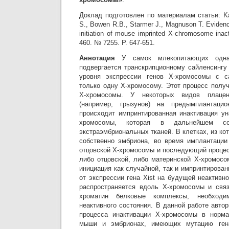
Доклад подготовлен по материалам статьи: Ka
S., Bowen R.B., Starmer J., Magnuson T. Eviden
initiation of mouse imprinted X-chromosome inact
460. № 7255. P. 647-651.
Аннотация
У самок млекопитающих одна
подвергается транскрипционному сайленсингу
уровня экспрессии генов Х-хромосомы с с
только одну Х-хромосому. Этот процесс полу
Х-хромосомы. У некоторых видов плацен
(например, грызунов) на предымплантацио
происходит импринтированная инактивация ун
хромосомы, которая в дальнейшем со
экстраэмбриональных тканей. В клетках, из к
собственно эмбриона, во время имплантации
отцовской Х-хромосомы и последующий процес
либо отцовской, либо материнской Х-хромосо
инициация как случайной, так и импринтирован
от экспрессии гена Xist на будущей неактивн
распространяется вдоль Х-хромосомы и св
хроматин белковые комплексы, необходи
неактивного состояния. В данной работе авт
процесса инактивации Х-хромосомы в норм
мыши и эмбрионах, имеющих мутацию гена