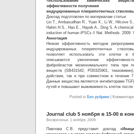
«
Использование химических веще
эффективности получения
индуцированных плюрипотентных стволовы
Доклад подготовлен по материалам статьи:
Lin T., Ambasudhan R., Yuan X., Li W., Hilcove S.,
Hahm H.S., Hao E., Hayek A., Ding S. A chemical 
induction of human iPSCs // Nat. Methods. 2009. V
Аннотация
Низкая эффективность методов репрограмм
индуцированных плюрипотентных стволо
позволяет использовать эти клетки в б
описывается увеличение эффективност
фибробластов мезенхимального типа при п
веществ (SB431542, PD0325901, тиазовивин)
действии, так и при совместном в течение 7
Данные вещества являются ингибиторами TGF
путей и повышают выживаемость клеток после 
Posted in
Без рубрики
|
Комментар
Journal club 5 ноября в 15-00 в ко
Воскресенье, 1 ноября, 2009
Павлова С.В. представит доклад
«Иниц