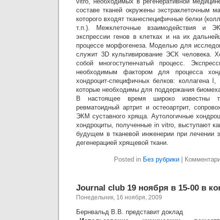
vitro, необходимых в регенеративной медицине
составе тканей окружены экстраклеточным ма
которого входят тканеспецифичные белки (колл
т.п.). Межклеточные взаимодействия и 
экспрессии генов в клетках и на их дальне
процессе морфогенеза. Моделью для исследов
служит 3D культивирование ЭСК человека. Х
собой многоступенчатый процесс. Экспрес
необходимым фактором для процесса хонд
хондроцит-специфичных белков: коллагена I, I
которые необходимы для поддержания биомеха
В настоящее время широко известны та
ревматоидный артрит и остеоартрит, сопров
ЭКМ суставного хряща. Аутологичные хондроц
хондроциты, полученные in vitro, выступают к
будущем в тканевой инженерии при лечении з
дегенерацией хрящевой ткани.
Posted in
Без рубрики
|
Комментар
Journal club 19 ноября в 15-00 в к
Понедельник, 16 ноября, 2009
Бернвальд В.В. представит доклад