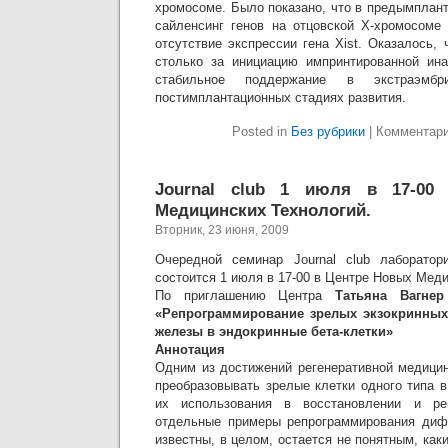
хромосоме. Было показано, что в предымплан
сайленсинг генов на отцовской Х-хромосоме
отсутствие экспрессии гена Xist. Оказалось, 
столько за инициацию импринтированной ина
стабильное поддержание в экстраэмбр
постимплантационных стадиях развития.
Posted in
Без рубрики
|
Комментар
Journal club 1 июля в 17-00
Медицинских Технологий.
Вторник, 23 июня, 2009
Очередной семинар Journal club лаборатори
состоится 1 июля в 17-00 в Центре Новых Меди
По приглашению Центра
Татьяна Вагне
«Репрограммирование зрелых экзокринных
железы в эндокринные бета-клетки»
Аннотация
Одним из достижений регенеративной медици
преобразовывать зрелые клетки одного типа в
их использования в восстановлении и рег
отдельные примеры репрограммирования диф
известны, в целом, остается не понятным, ка