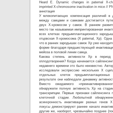
Heard E. Dynamic changes in paternal X-chr
imprinted X-chromosome inactivation in mice // P
аннотация
У млекопитающих компенсация различий в 
между самцами и самками достигается путе
двух Х-хромосом у самок. В раннем разви
место так называемая импринтированная инакти
всех клетках предымплантационного зародыш
отцовская Х-хромосома (X paternal, Xp). Одна
что в ранних зародышах самок Хр уже находит
форме благодаря предшествующей инактиваци
мейоза в половой линии самца.
Какова степень активности Хр в период 
оплодотворения? Когда начинается сайленсин
недавнего времени это было неизвестно. Авто
исследовали экспрессию нескольких Х сцеп
отдельных клеток предымплантационны
результате они наблюдали динамику активнос
Вместо ожидаемого «преинактивированно
обнаружили полную активность Хр на стадии
транскрипции. Первые признаки сайленсинга 
клеточной стадии. Любопытной обнаружен
асинхронность инактивации разных генов 
локусы демонстрируют раннее начало инактива
другие же, наоборот, чрезвычайно позднее (по