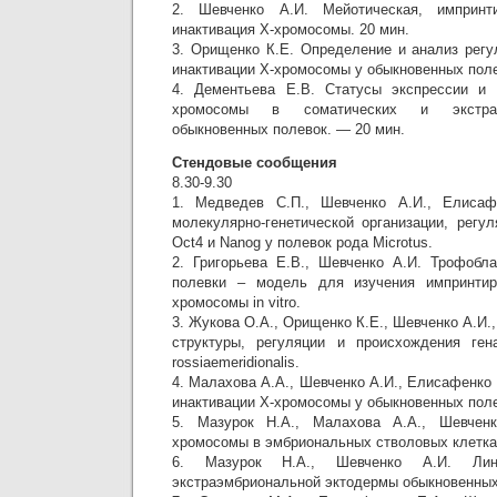
2. Шевченко А.И. Мейотическая, импринт
инактивация Х-хромосомы. 20 мин.
3. Орищенко К.Е. Определение и анализ регу
инактивации Х-хромосомы у обыкновенных поле
4. Дементьева Е.В. Статусы экспрессии и 
хромосомы в соматических и экстраэ
обыкновенных полевок. — 20 мин.
Стендовые сообщения
8.30-9.30
1. Медведев С.П., Шевченко А.И., Елисаф
молекулярно-генетической организации, регу
Oct4 и Nanog у полевок рода Microtus.
2. Григорьева Е.В., Шевченко А.И. Трофобл
полевки – модель для изучения импринтир
хромосомы in vitro.
3. Жукова О.А., Орищенко К.Е., Шевченко А.И.
структуры, регуляции и происхождения гена
rossiaemeridionalis.
4. Малахова А.А., Шевченко А.И., Елисафенко 
инактивации Х-хромосомы у обыкновенных поле
5. Мазурок Н.А., Малахова A.A., Шевченк
хромосомы в эмбриональных стволовых клетка
6. Мазурок Н.А., Шевченко А.И. Лин
экстраэмбриональной эктодермы обыкновенных