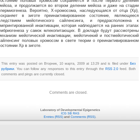
состояние половых хромосом сохраняется и после первого деления
мейоза, и продолжается во втором делении мейоза и даже на стадии
спермиогенеза. Вероятно, Х-хромосома, наследующаяся от отца (Хр),
сохраняет в зиготе преинактивированное состояние, являющееся
следствием мейотического сайленсинга, и предрасположена к
импринтированной инактивации, которая наблюдается на ранних этапах
эмбриогенеза у самок млекопитающих. В докладе будут рассмотрены
механизм мейотической инактивации, мейотичекий и постмейотический
сайленсинг половых хромосом в свете теории о преинактивированном
состоянии Хр в зиготе.
This entry was posted on Вторник, 10 марта, 2009 at 13:29 and is filed under
Без
рубрики
. You can follow any responses to this entry through the
RSS 2.0
feed. Both
comments and pings are currently closed.
Comments are closed.
Laboratory of Developmental Epigenetics
ICG SB RAS
Entries (RSS)
and
Comments (RSS)
.