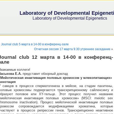
Laboratory of Developmental Epigenet
Laboratory of Developmental Epigenetics
«
Journal club 5 марта в 14-00 в конференц-зале
Отчетная сессия 17 марта 9.30 утреннее заседание
»
Journal club 12 марта в 14-00 в конференц-
зале
Уважаемые коллеги!
Васькова Е.А.
представит обзорный доклад
«Мейотическая инактивация половых хромосом у млекопитающих»
аннотация
У самцов в процессе сперматогенеза в мейозе, на стадии пахитены,
половые хромосомы подвергаются транскрипционному сайленсингу и
образуют половое или XY-тельце. Этот процесс получил название
«мейотическая инактивация половых хромосом» (MSCI: meiotic sex
chromosome inactivation). Процесс мейотической инактивации половых
хромосом сопровождается модификациями хроматина, которые
участвуют в процессе репрессии генов. Транскрипционно неактивное