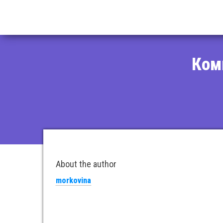
Проект
история
"эксперимента
"Лисицы"
века"
Ком
About the author
morkovina