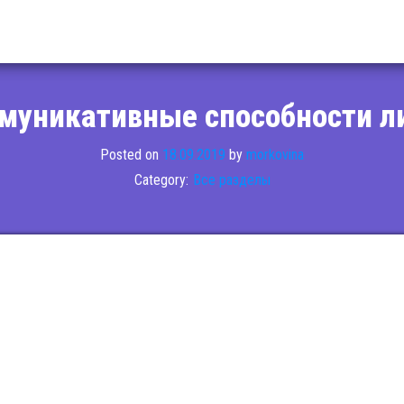
муникативные способности л
Posted on
18.09.2019
by
morkovina
Category:
Все разделы