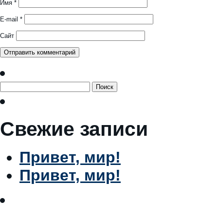
Имя
*
E-mail
*
Сайт
Найти:
Свежие записи
Привет, мир!
Привет, мир!