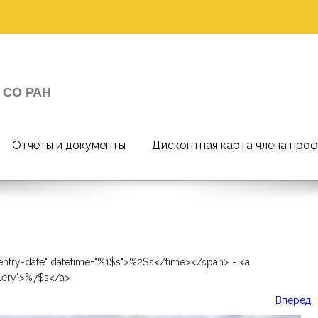
 СО РАН
Отчёты и документы
Дисконтная карта члена про
entry-date" datetime="%1$s">%2$s</time></span> - <a
llery">%7$s</a>
Вперед