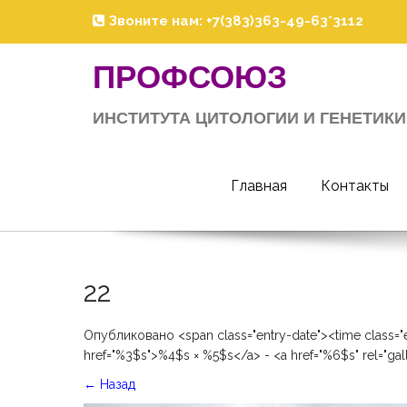
Skip
Звоните нам: +7(383)363-49-63*3112
to
content
ПРОФСОЮЗ
ИНСТИТУТА ЦИТОЛОГИИ И ГЕНЕТИКИ
Главная
Контакты
22
Опубликовано <span class="entry-date"><time class="
href="%3$s">%4$s × %5$s</a> - <a href="%6$s" rel="ga
←
Назад