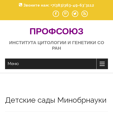
Skip
Звоните нам: +7(383)363-49-63*3112
to
content
ПРОФСОЮЗ
ИНСТИТУТА ЦИТОЛОГИИ И ГЕНЕТИКИ СО
РАН
Меню
Детские сады Минобрнауки