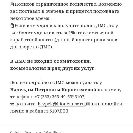
🗿Полисов ограниченное количество. Возможно
вас поставят в очередь и придется подождать
некоторое время.
🗿Если вам удалось получить полис ДМС, то у
вас будет удерживаться 1% от ежемесячной
заработной платы (данный пункт прописан в
договоре по ДМС).
В ДМС не входит стоматология,
косметология и ряд других услуг.
ℹ️Более подробно о ДМС можно узнать у
Надежды Петровны Коростелевой
по номеру
телефона: +7 (383) 363-49-63*5107,
☎️ по почте:
bezpek@bionet.nsc.ru
,📧 или подойти
лично в кабинет 5107.🚶🏼‍♂️
Сайт работает на WordPress