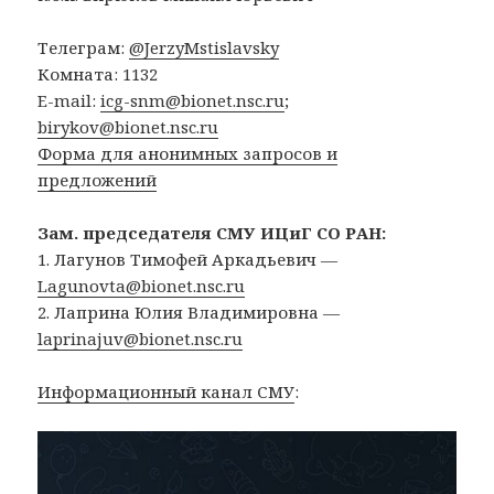
Телеграм:
@JerzyMstislavsky
Комната: 1132
E-mail:
icg-snm@bionet.nsc.ru
;
birykov@bionet.nsc.ru
Форма для анонимных запросов и
предложений
Зам. председателя СМУ ИЦиГ СО РАН:
1. Лагунов Тимофей Аркадьевич —
Lagunovta@bionet.nsc.ru
2. Лаприна Юлия Владимировна —
laprinajuv@bionet.nsc.ru
Информационный канал СМУ
: