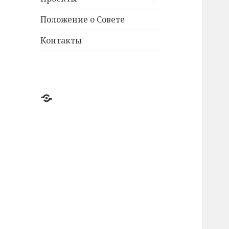
дочернее
меню
Положение о Совете
Контакты
@ICGSNM