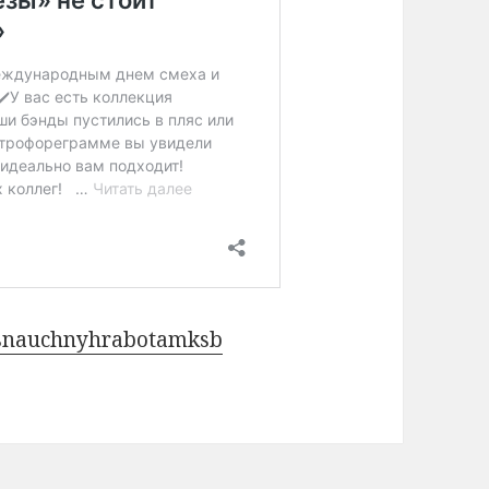
ursnauchnyhrabotamksb