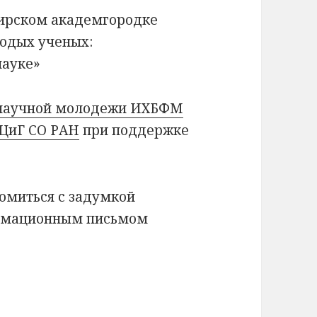
бирском академгородке
лодых ученых:
науке»
 научной молодежи ИХБФМ
ЦиГ СО РАН
при поддержке
омиться с задумкой
ормационным письмом
О