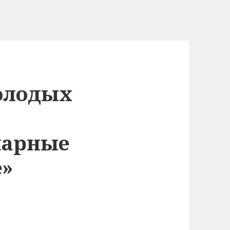
олодых
нарные
е»