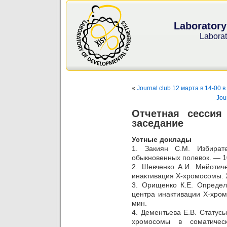
Laboratory
Laborat
«
Journal club 12 марта в 14-00
Jou
Отчетная сессия
заседание
Устные доклады
1. Закиян С.М. Избират
обыкновенных полевок. — 1
2. Шевченко А.И. Мейотич
инактивация Х-хромосомы. 
3. Орищенко К.Е. Определ
центра инактивации Х-хро
мин.
4. Дементьева Е.В. Статус
хромосомы в соматическ