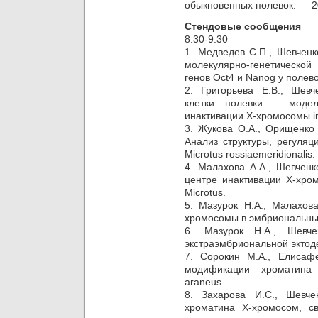
обыкновенных полевок. — 2
Стендовые сообщения
8.30-9.30
1. Медведев С.П., Шевченк
молекулярно-генетической 
генов Oct4 и Nanog у полево
2. Григорьева Е.В., Шев
клетки полевки – модел
инактивации Х-хромосомы in 
3. Жукова О.А., Орищенко 
Анализ структуры, регуляц
Microtus rossiaemeridionalis.
4. Малахова А.А., Шевченк
центре инактивации Х-хро
Microtus.
5. Мазурок Н.А., Малахова
хромосомы в эмбриональных
6. Мазурок Н.А., Шевче
экстраэмбриональной эктод
7. Сорокин М.А., Елисафе
модификации хроматина
araneus.
8. Захарова И.С., Шевч
хроматина Х-хромосом, с