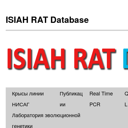
ISIAH RAT Database
Крысы линии
Публикац
Real Time
Skip
НИСАГ
ии
PCR
L
to
Лаборатория эволюционной
content
генетики