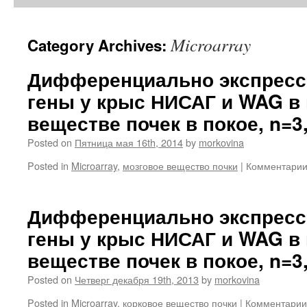
Microarray
Category Archives:
Дифференциально экспрес
гены у крыс НИСАГ и WAG в
веществе почек в покое, n=3,
Posted on
Пятница мая 16th, 2014
by
morkovina
Posted in
Microarray
,
мозговое вещество почки
|
Комментари
Дифференциально экспрес
гены у крыс НИСАГ и WAG в
веществе почек в покое, n=3,
Posted on
Четверг декабря 19th, 2013
by
morkovina
Posted in
Microarray
,
корковое вещество почки
|
Комментарии