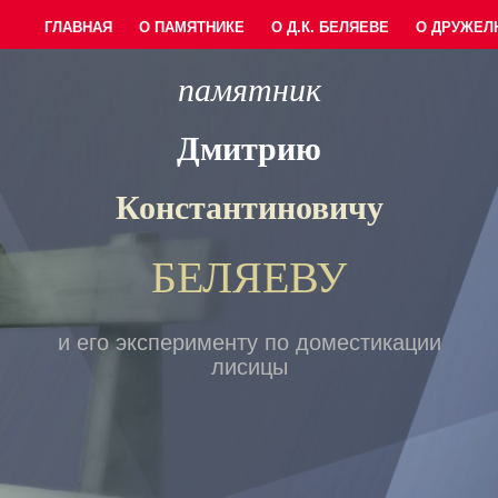
ГЛАВНАЯ
О ПАМЯТНИКЕ
О Д.К. БЕЛЯЕВЕ
О ДРУЖЕЛ
памятник
Дмитрию
Константиновичу
БЕЛЯЕВУ
и его эксперименту по доместикации
лисицы