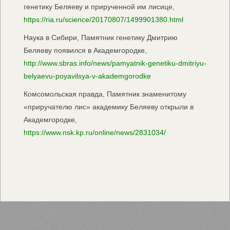
генетику Беляеву и прирученной им лисице,
https://ria.ru/science/20170807/1499901380.html
Наука в Сибири, Памятник генетику Дмитрию
Беляеву появился в Академгородке,
http://www.sbras.info/news/pamyatnik-genetiku-dmitriyu-
belyaevu-poyavilsya-v-akademgorodke
Комсомольская правда, Памятник знаменитому
«приручателю лис» академику Беляеву открыли в
Академгородке,
https://www.nsk.kp.ru/online/news/2831034/