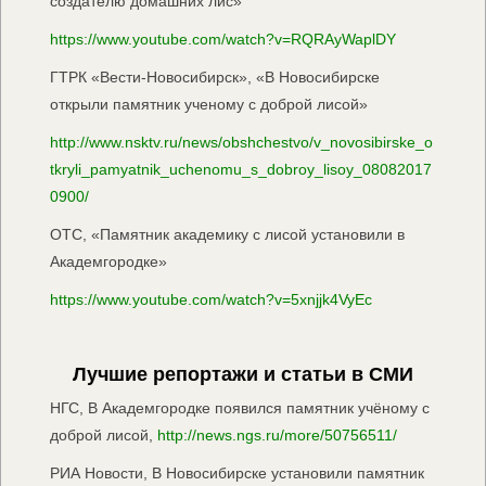
создателю домашних лис»
https://www.youtube.com/watch?v=RQRAyWaplDY
ГТРК «Вести-Новосибирск», «В Новосибирске
открыли памятник ученому с доброй лисой»
http://www.nsktv.ru/news/obshchestvo/v_novosibirske_o
tkryli_pamyatnik_uchenomu_s_dobroy_lisoy_08082017
0900/
ОТС, «Памятник академику с лисой установили в
Академгородке»
https://www.youtube.com/watch?v=5xnjjk4VyEc
Лучшие репортажи и статьи в СМИ
НГС, В Академгородке появился памятник учёному с
доброй лисой,
http://news.ngs.ru/more/50756511/
РИА Новости, В Новосибирске установили памятник