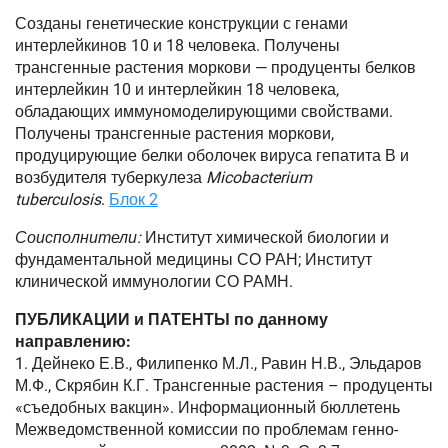
Созданы генетические конструкции с генами
интерлейкинов 10 и 18 человека. Получены
трансгенные растения моркови — продуценты белков
интерлейкин 10 и интерлейкин 18 человека,
обладающих иммуномоделирующими свойствами.
Получены трансгенные растения моркови,
продуцирующие белки оболочек вируса гепатита В и
возбудителя туберкулеза
Micobacterium
tuberculosis
.
Блок 2
Соисполнители:
Институт химической биологии и
фундаментальной медицины СО РАН; Институт
клинической иммунологии СО РАМН.
ПУБЛИКАЦИИ и ПАТЕНТЫ по данному
направлению:
1. Дейнеко Е.В., Филипенко М.Л., Равин Н.В., Эльдаров
М.Ф., Скрябин К.Г. Трансгенные растения – продуценты
«съедобных вакцин». Информационный бюллетень
Межведомственной комиссии по проблемам генно-