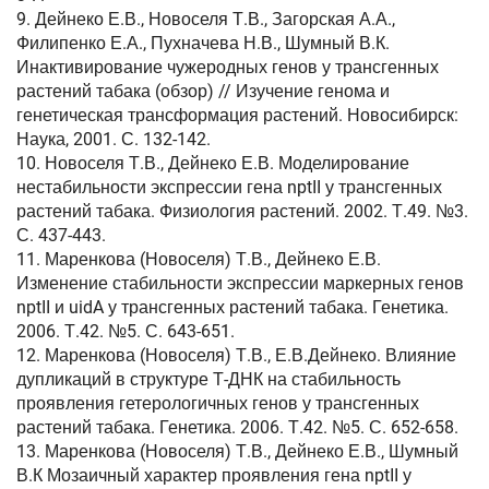
9. Дейнеко Е.В., Новоселя Т.В., Загорская А.А.,
Филипенко Е.А., Пухначева Н.В., Шумный В.К.
Инактивирование чужеродных генов у трансгенных
растений табака (обзор) // Изучение генома и
генетическая трансформация растений. Новосибирск:
Наука, 2001. С. 132-142.
10. Новоселя Т.В., Дейнеко Е.В. Моделирование
нестабильности экспрессии гена nptII у трансгенных
растений табака. Физиология растений. 2002. Т.49. №3.
С. 437-443.
11. Маренкова (Новоселя) Т.В., Дейнеко Е.В.
Изменение стабильности экспрессии маркерных генов
nptII и uidA у трансгенных растений табака. Генетика.
2006. Т.42. №5. С. 643-651.
12. Маренкова (Новоселя) Т.В., Е.В.Дейнеко. Влияние
дупликаций в структуре Т-ДНК на стабильность
проявления гетерологичных генов у трансгенных
растений табака. Генетика. 2006. Т.42. №5. С. 652-658.
13. Маренкова (Новоселя) Т.В., Дейнеко Е.В., Шумный
В.К Мозаичный характер проявления гена nptІІ у