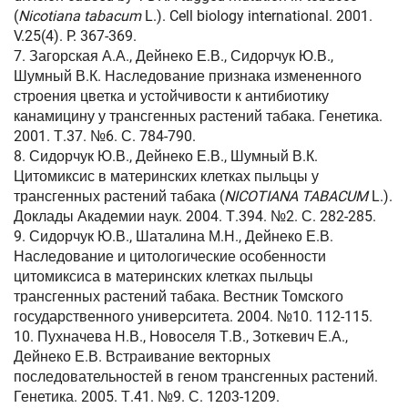
(
Nicotiana tabacum
L.). Cell biology international. 2001.
V.25(4). P. 367-369.
7. Загорская А.А., Дейнеко Е.В., Сидорчук Ю.В.,
Шумный В.К. Наследование признака измененного
строения цветка и устойчивости к антибиотику
канамицину у трансгенных растений табака. Генетика.
2001. Т.37. №6. С. 784-790.
8. Сидорчук Ю.В., Дейнеко Е.В., Шумный В.К.
Цитомиксис в материнских клетках пыльцы у
трансгенных растений табака (
NICOTIANA TABACUM
L.).
Доклады Академии наук. 2004. Т.394. №2. С. 282-285.
9. Сидорчук Ю.В., Шаталина М.Н., Дейнеко Е.В.
Наследование и цитологические особенности
цитомиксиса в материнских клетках пыльцы
трансгенных растений табака. Вестник Томского
государственного университета. 2004. №10. 112-115.
10. Пухначева Н.В., Новоселя Т.В., Зоткевич Е.А.,
Дейнеко Е.В. Встраивание векторных
последовательностей в геном трансгенных растений.
Генетика. 2005. Т.41. №9. С. 1203-1209.