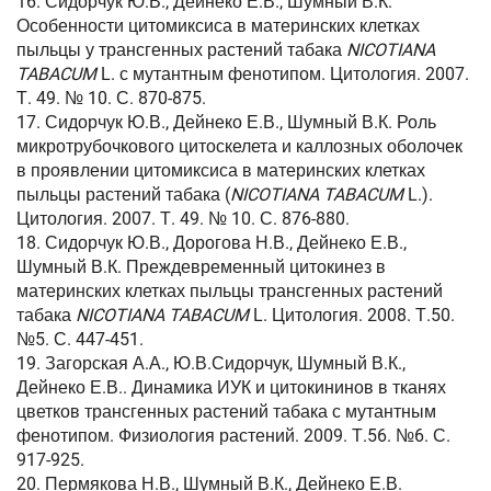
16. Сидорчук Ю.В., Дейнеко Е.В., Шумный В.К.
Особенности цитомиксиса в материнских клетках
пыльцы у трансгенных растений табака
NICOTIANA
TABACUM
L. с мутантным фенотипом. Цитология. 2007.
Т. 49. № 10. С. 870-875.
17. Сидорчук Ю.В., Дейнеко Е.В., Шумный В.К. Роль
микротрубочкового цитоскелета и каллозных оболочек
в проявлении цитомиксиса в материнских клетках
пыльцы растений табака (
NICOTIANA TABACUM
L.).
Цитология. 2007. Т. 49. № 10. С. 876-880.
18. Сидорчук Ю.В., Дорогова Н.В., Дейнеко Е.В.,
Шумный В.К. Преждевременный цитокинез в
материнских клетках пыльцы трансгенных растений
табака
NICOTIANA TABACUM
L. Цитология. 2008. Т.50.
№5. С. 447-451.
19. Загорская А.А., Ю.В.Сидорчук, Шумный В.К.,
Дейнеко Е.В.. Динамика ИУК и цитокининов в тканях
цветков трансгенных растений табака с мутантным
фенотипом. Физиология растений. 2009. Т.56. №6. С.
917-925.
20. Пермякова Н.В., Шумный В.К., Дейнеко Е.В.