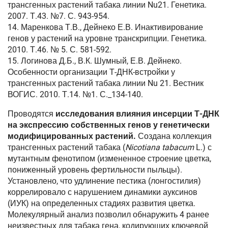
трансгенных растений табака линии Nu21. Генетика.
2007. Т.43. №7. С. 943-954.
14. Маренкова Т.В., Дейнеко Е.В. Инактивирование
генов у растений на уровне транскрипции. Генетика.
2010. Т.46. № 5. С. 581-592.
15. Логинова Д.Б., В.К. Шумный, Е.В. Дейнеко.
Особенности организации Т-ДНК-встройки у
трансгенных растений табака линии Nu 21. Вестник
ВОГИС. 2010. Т.14. №1. С._134-140.
Проводятся
исследования влияния инсерции Т-ДНК
на экспрессию собственных генов у генетически
модифицированных растений.
Создана коллекция
трансгенных растений табака (
Nicotiana tabacum
L.) с
мутантным фенотипом (измененное строение цветка,
пониженный уровень фертильности пыльцы).
Установлено, что удлинение пестика (лонгостилия)
коррелировало с нарушением динамики ауксинов
(ИУК) на определенных стадиях развития цветка.
Молекулярный анализ позволил обнаружить 4 ранее
неизвестных для табака гена, кодирующих ключевой