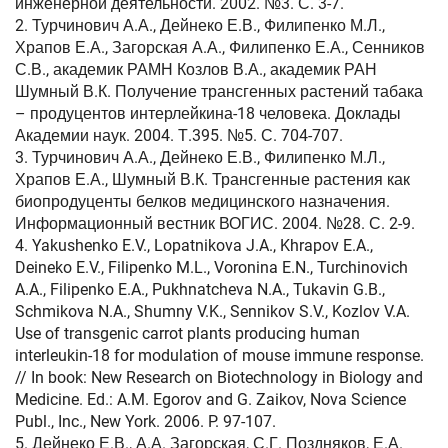
инженерной деятельности. 2002. №3. С. 3-7.
2. Турчинович А.А., Дейнеко Е.В., Филипенко М.Л.,
Храпов Е.А., Загорская А.А., Филипенко Е.А., Сенников
С.В., академик РАМН Козлов В.А., академик РАН
Шумный В.К. Получение трансгенных растений табака
– продуцентов интерлейкина-18 человека. Доклады
Академии наук. 2004. Т.395. №5. С. 704-707.
3. Турчинович А.А., Дейнеко Е.В., Филипенко М.Л.,
Храпов Е.А., Шумный В.К. Трансгенные растения как
биопродуценты белков медицинского назначения.
Информационный вестник ВОГИС. 2004. №28. С. 2-9.
4. Yakushenko E.V., Lopatnikova J.A., Khrapov E.A.,
Deineko E.V., Filipenko M.L., Voronina E.N., Turchinovich
A.A., Filipenko E.A., Pukhnatcheva N.A., Tukavin G.B.,
Schmikova N.A., Shumny V.K., Sennikov S.V., Kozlov V.A.
Use of transgenic carrot plants producing human
interleukin-18 for modulation of mouse immune response.
// In book: New Research on Biotechnology in Biology and
Medicine. Ed.: A.M. Egorov and G. Zaikov, Nova Science
Publ., Inc., New York. 2006. P. 97-107.
5. Дейнеко Е.В., А.А. Загорская, С.Г. Поздняков, Е.А.