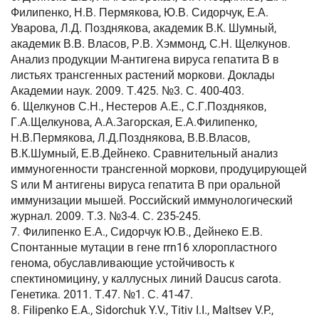
Филипенко, Н.В. Пермякова, Ю.В. Сидорчук, Е.А.
Уварова, Л.Д. Позднякова, академик В.К. Шумный,
академик В.В. Власов, Р.В. Хэммонд, С.Н. Щелкунов.
Анализ продукции М-антигена вируса гепатита В в
листьях трансгенных растений моркови. Доклады
Академии наук. 2009. Т.425. №3. С. 400-403.
6. Щелкунов С.Н., Нестеров А.Е., С.Г.Поздняков,
Г.А.Щелкунова, А.А.Загорская, Е.А.Филипенко,
Н.В.Пермякова, Л.Д.Позднякова, В.В.Власов,
В.К.Шумный, Е.В.Дейнеко. Сравнительный анализ
иммуногенности трансгенной моркови, продуцирующей
S или M антигены вируса гепатита В при оральной
иммунизации мышей. Российский иммунологический
журнал. 2009. Т.3. №3-4. С. 235-245.
7. Филипенко Е.А., Сидорчук Ю.В., Дейнеко Е.В.
Спонтанные мутации в гене rrn16 хлоропластного
генома, обуславливающие устойчивость к
спектиномицину, у каллусных линий Daucus carota.
Генетика. 2011. Т.47. №1. С. 41-47.
8. Filipenko E.A., Sidorchuk Y.V., Titiv I.I., Maltsev V.P.,