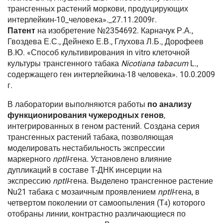
трансгенных растений моркови, продуцирующих
интерлейкин-10_человека»._27.11.2009г.
Патент
на изобретение №2354692. Карначук Р.А.,
Гвоздева Е.С., Дейнеко Е.В., Глухова Л.Б., Дорофеев
В.Ю. «Способ культивирования in vitro клеточной
культуры трансгенного табака
Nicotiana tabacum
L.,
содержащего ген интерлейкина-18 человека». 10.0.2009
г.
В лаборатории выполняются работы
по анализу
функционирования чужеродных генов
,
интегрированных в геном растений. Создана серия
трансгенных растений табака, позволяющая
моделировать нестабильность экспрессии
маркерного
nptII
-гена. Установлено влияние
дупликаций в составе Т-ДНК инсерции на
экспрессию
nptII
-гена. Выделено трансгенное растение
Nu21 табака с мозаичным проявлением
nptII
-гена, в
четвертом поколении от самоопыления (T
) которого
4
отобраны линии, контрастно различающиеся по