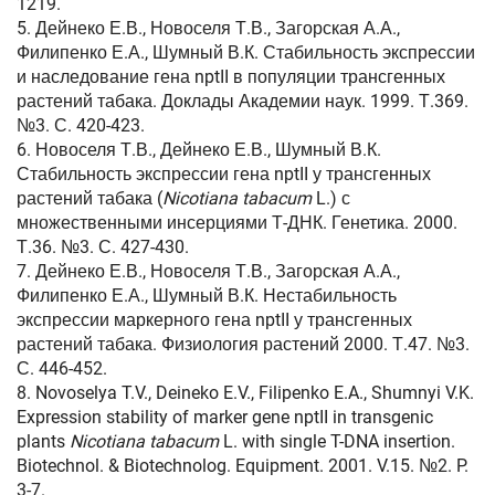
1219.
5. Дейнеко Е.В., Новоселя Т.В., Загорская А.А.,
Филипенко Е.А., Шумный В.К. Стабильность экспрессии
и наследование гена nptII в популяции трансгенных
растений табака. Доклады Академии наук. 1999. Т.369.
№3. С. 420-423.
6. Новоселя Т.В., Дейнеко Е.В., Шумный В.К.
Стабильность экспрессии гена nptII у трансгенных
растений табака (
Nicotiana tabacum
L.) с
множественными инсерциями Т-ДНК. Генетика. 2000.
Т.36. №3. С. 427-430.
7. Дейнеко Е.В., Новоселя Т.В., Загорская А.А.,
Филипенко Е.А., Шумный В.К. Нестабильность
экспрессии маркерного гена nptII у трансгенных
растений табака. Физиология растений 2000. Т.47. №3.
С. 446-452.
8. Novoselya T.V., Deineko E.V., Filipenko E.A., Shumnyi V.K.
Expression stability of marker gene nptII in transgenic
plants
Nicotiana tabacum
L. with single T-DNA insertion.
Biotechnol. & Biotechnolog. Equipment. 2001. V.15. №2. P.
3-7.