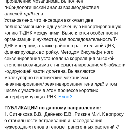
проявлению мозаицизма. Выполнен
гибридологический анализ взаимодействия
аллелей
nptII
-гена.
Установлено, что инсерция включает две
полноразмерные и одну усеченную инвертированную
копию Т-ДНК между ними. Выясняются особенности
организации и нуклеотидная последовательность Т-
ДНК-инсерции, а также районов растительной ДНК,
фланкирующих встройку. Методом бисульфитного
секвенирования установлена корреляция высокой
степени мозаицизма с гиперметилированием 5’-области
кодирующей части
nptII
-гена. Выявляются
молекулярно-генетические механизмы
инактивирования/реактивирования гена
nptII
, в том
числе с участием в этом процессе коротких
интерферирующих РНК.
Блок 3
ПУБЛИКАЦИИ по данному направлению:
1. Ситникова В.В., Дейнеко Е.В., Ривкин М.И. К вопросу
о стабильности встраивания и наследования
чужеродных генов в геноме трансгенных растений //