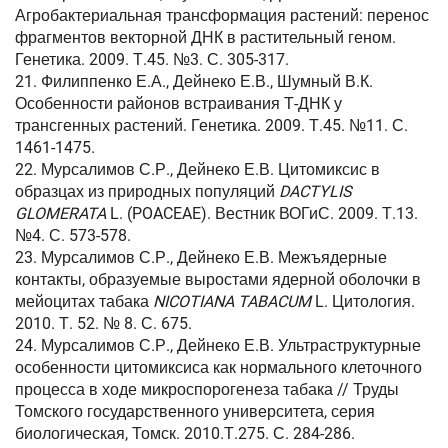
Агробактериальная трансформация растений: перенос
фрагментов векторной ДНК в растительный геном.
Генетика. 2009. Т.45. №3. С. 305-317.
21. Филиппенко Е.А., Дейнеко Е.В., Шумный В.К.
Особенности районов встраивания Т-ДНК у
трансгенных растений. Генетика. 2009. Т.45. №11. С.
1461-1475.
22. Мурсалимов С.Р., Дейнеко Е.В. Цитомиксис в
образцах из природных популяций
DACTYLIS
GLOMERATA
L. (POACEAE). Вестник ВОГиС. 2009. Т.13.
№4. С. 573-578.
23. Мурсалимов С.Р., Дейнеко Е.В. Межъядерные
контакты, образуемые выростами ядерной оболочки в
мейоцитах табака
NICOTIANA TABACUM
L. Цитология.
2010. Т. 52. № 8. С. 675.
24. Мурсалимов С.Р., Дейнеко Е.В. Ультраструктурные
особенности цитомиксиса как нормального клеточного
процесса в ходе микроспорогенеза табака // Труды
Томского государственного университета, серия
биологическая, Томск. 2010.Т.275. С. 284-286.