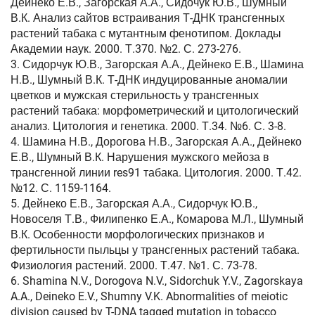
Дейнеко Е.В., Загорская А.А., Сидочук Ю.В., Шумный
В.К. Анализ сайтов встраивания Т-ДНК трансгенных
растений табака с мутантным фенотипом. Доклады
Академии наук. 2000. Т.370. №2. С. 273-276.
3. Сидорчук Ю.В., Загорская А.А., Дейнеко Е.В., Шамина
Н.В., Шумный В.К. Т-ДНК индуцированные аномалии
цветков и мужская стерильность у трансгенных
растений табака: морфометрический и цитологический
анализ. Цитология и генетика. 2000. Т.34. №6. С. 3-8.
4. Шамина Н.В., Дорогова Н.В., Загорская А.А., Дейнеко
Е.В., Шумный В.К. Нарушения мужского мейоза в
трансгенной линии res91 табака. Цитология. 2000. Т.42.
№12. С. 1159-1164.
5. Дейнеко Е.В., Загорская А.А., Сидорчук Ю.В.,
Новоселя Т.В., Филипенко Е.А., Комарова М.Л., Шумный
В.К. Особенности морфологических признаков и
фертильности пыльцы у трансгенных растений табака.
Физиология растений. 2000. Т.47. №1. С. 73-78.
6. Shamina N.V., Dorogova N.V., Sidorchuk Y.V., Zagorskaya
A.A., Deineko E.V., Shumny V.K. Abnormalities of meiotic
division caused by T-DNA tagged mutation in tobacco