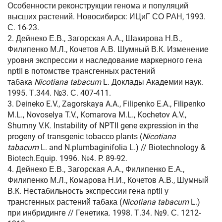
Особенности реконструкции генома и популяций
высших растений. Новосибирск: ИЦиГ СО РАН, 1993.
С. 16-23.
2. Дейнеко Е.В., Загорская А.А., Шакирова Н.В.,
Филипенко М.Л., Кочетов А.В. Шумный В.К. Изменение
уровня экспрессии и наследование маркерного гена
nptII в потомстве трансгенных растений
табака
Nicotiana tabacum
L. Доклады Академии наук.
1995. Т.344. №3. С. 407-411.
3. Deineko E.V., Zagorskaya A.A., Filipenko E.A., Filipenko
M.L., Novoselya T.V., Komarova M.L., Kochetov A.V.,
Shumny V.K. Instability of NPTII gene expression in the
progeny of transgenic tobacco plants (
Nicotiana
tabacum
L. and N.plumbaginifolia L.) // Biotechnology &
Biotech.Equip. 1996. №4. P. 89-92.
4. Дейнеко Е.В., Загорская А.А., Филипенко Е.А.,
Филипенко М.Л., Комарова Н.И., Кочетов А.В., Шумный
В.К. Нестабильность экспрессии гена nptII у
трансгенных растений табака (
Nicotiana tabacum
L.)
при инбридинге // Генетика. 1998. Т.34. №9. С. 1212-