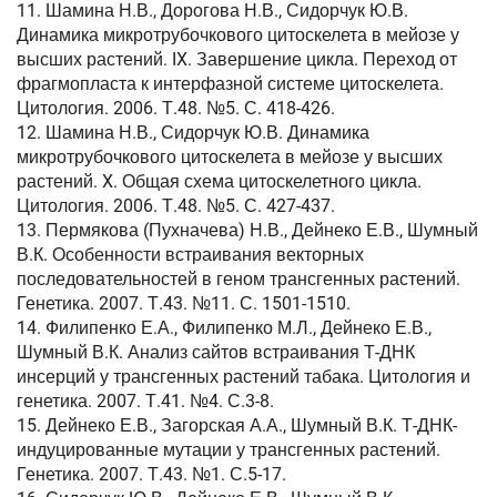
11. Шамина Н.В., Дорогова Н.В., Сидорчук Ю.В.
Динамика микротрубочкового цитоскелета в мейозе у
высших растений. IX. Завершение цикла. Переход от
фрагмопласта к интерфазной системе цитоскелета.
Цитология. 2006. Т.48. №5. С. 418-426.
12. Шамина Н.В., Сидорчук Ю.В. Динамика
микротрубочкового цитоскелета в мейозе у высших
растений. X. Общая схема цитоскелетного цикла.
Цитология. 2006. Т.48. №5. С. 427-437.
13. Пермякова (Пухначева) Н.В., Дейнеко Е.В., Шумный
В.К. Особенности встраивания векторных
последовательностей в геном трансгенных растений.
Генетика. 2007. Т.43. №11. С. 1501-1510.
14. Филипенко Е.А., Филипенко М.Л., Дейнеко Е.В.,
Шумный В.К. Анализ сайтов встраивания Т-ДНК
инсерций у трансгенных растений табака. Цитология и
генетика. 2007. Т.41. №4. С.3-8.
15. Дейнеко Е.В., Загорская А.А., Шумный В.К. Т-ДНК-
индуцированные мутации у трансгенных растений.
Генетика. 2007. Т.43. №1. С.5-17.