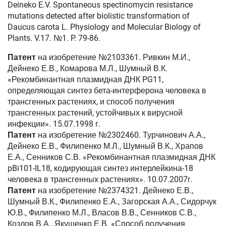
Deineko E.V. Spontaneous spectinomycin resistance
mutations detected after biolistic transformation of
Daucus carota L. Physiology and Molecular Biology of
Plants. V.17. №1. P. 79-86.
Патент
на изобретение №2103361. Ривкин М.И.,
Дейнеко Е.В., Комарова М.Л., Шумный В.К.
«Рекомбинантная плазмидная ДНК PG11,
определяющая синтез бета-интерферона человека в
трансгенных растениях, и способ получения
трансгенных растений, устойчивых к вирусной
инфекции». 15.07.1998 г.
Патент
на изобретение №2302460. Турчинович А.А.,
Дейнеко Е.В., Филипенко М.Л., Шумный В.К., Храпов
Е.А., Сенников С.В. «Рекомбинантная плазмидная ДНК
pBi101-IL18, кодирующая синтез интерлейкина-18
человека в трансгенных растениях». 10.07.2007г.
Патент
на изобретение №2374321. Дейнеко Е.В.,
Шумный В.К., Филипенко Е.А., Загорская А.А., Сидорчук
Ю.В., Филипенко М.Л., Власов В.В., Сенников С.В.,
Козлов В.А., Якушенко Е.В. «Способ получения