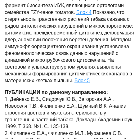
фермент биосинтеза ИУК, являющихся ортологами
семейства FZY-генов томатов.
Блок 4
Показано, что
стерильность трансгенных растений табака связана с
рядом цитологических нарушений в микроспорогенезе:
цитомиксис, преждевременный цитокинез, деформация
ядер, аномалии положения веретен деления. Методом
иммуно-флюоресцентного окрашивания установлена
феноменологическая связь данных нарушений с
динамикой микротрубочкового цитоскелета. На
световом и ультраструктурном уровнях выявлены
механизмы формирования цитомиктических каналов в
материнских клетках пыльцы.
Блок 5
ПУБЛИКАЦИИ по данному направлению:
1. Дейнеко Е.В., Сидорчук Ю.В., Загорская А.А.,
Новоселя Т.В., Филипенко Е.А., Шумный В.К. Анализ
строения цветков и мужская стерильность у
трансгенных растений табака. Доклады Академии наук.
1999. Т.368. №1. С. 135-138.
2. Филипенко Е.А., Филипенко М.Л., Мурашева С.В.