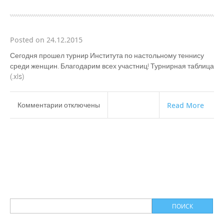
мужчин
Posted on 24.12.2015
Сегодня прошел турнир Института по настольному теннису
среди женщин. Благодарим всех участниц! Турнирная таблица
(.xls)
к
Комментарии
отключены
Read More
записи
Состоялся
Новогодний
теннисный
турнир
Института
среди
женщин