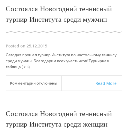
Состоялся Новогодний теннисный
турнир Института среди мужчин
Posted on 25.12.2015
Сегодня прошел турнир Института по настольному теннису
среди мужчин. Благодарим всех участников! Турнирная
таблица (.xls)
к
Комментарии
отключены
Read More
записи
Состоялся
Новогодний
теннисный
Состоялся Новогодний теннисный
турнир
Института
турнир Института среди женщин
среди