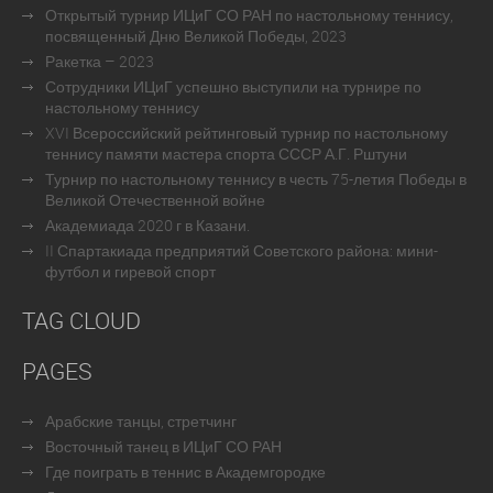
Открытый турнир ИЦиГ СО РАН по настольному теннису,
посвященный Дню Великой Победы, 2023
Ракетка – 2023
Сотрудники ИЦиГ успешно выступили на турнире по
настольному теннису
XVI Всероссийский рейтинговый турнир по настольному
теннису памяти мастера спорта СССР А.Г. Рштуни
Турнир по настольному теннису в честь 75-летия Победы в
Великой Отечественной войне
Академиада 2020 г в Казани.
II Спартакиада предприятий Советского района: мини-
футбол и гиревой спорт
TAG CLOUD
PAGES
Арабские танцы, стретчинг
Восточный танец в ИЦиГ СО РАН
Где поиграть в теннис в Академгородке