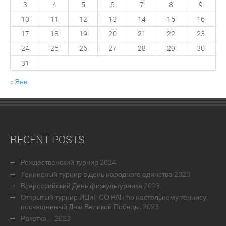
3
4
5
6
7
8
9
10
11
12
13
14
15
16
17
18
19
20
21
22
23
24
25
26
27
28
29
30
31
« Янв
RECENT POSTS
Рождественский турнир 2024
Теннисный турнир в День народного единства 2023
Всероссийский День физкультурника 2023
Открытый турнир ИЦиГ СО РАН по настольному теннису,
посвященный Дню Великой Победы, 2023
Ракетка – 2023