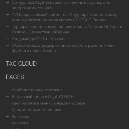
Сотрудники ИЦиГ успешно выступили на турнире по
настольному теннису
XVI Всероссийский рейтинговый турнир по настольному
теннису памяти мастера спорта СССР А.Г. Рштуни
Турнир по настольному теннису в честь 75-летия Победы в
Великой Отечественной войне
Академиада 2020 г в Казани.
II Спартакиада предприятий Советского района: мини-
футбол и гиревой спорт
TAG CLOUD
PAGES
Арабские танцы, стретчинг
Восточный танец в ИЦиГ СО РАН
Где поиграть в теннис в Академгородке
День настольного тенниса
Контакты
Культура