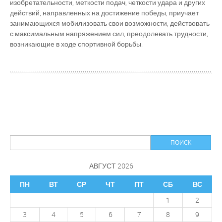
изобретательности, меткости подач, четкости удара и других
действий, направленных на достижение победы, приучает
занимающихся мобилизовать свои возможности, действовать
с максимальным напряжением сил, преодолевать трудности,
возникающие в ходе спортивной борьбы.
АВГУСТ 2026
ПН
ВТ
СР
ЧТ
ПТ
СБ
ВС
1
2
3
4
5
6
7
8
9