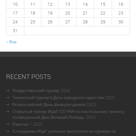
10
11
12
13
14
15
16
17
18
19
20
21
22
23
24
25
26
27
28
29
30
31
« Янв
RECENT POSTS
Рождественский турнир 2024
Теннисный турнир в День народного единства 2023
Всероссийский День физкультурника 2023
Открытый турнир ИЦиГ СО РАН по настольному теннису,
посвященный Дню Великой Победы, 2023
Ракетка – 2023
Сотрудники ИЦиГ успешно выступили на турнире по