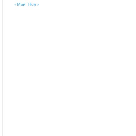
« Май
Ноя »