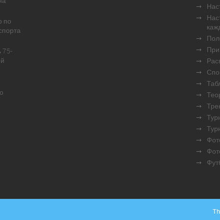
на
Нас
Нас
р по
каж
спорта
Пол
При
 75-
ой
Рас
Спо
Таб
о
Тео
Тре
Турн
Тур
Фот
Фот
Фут
Th