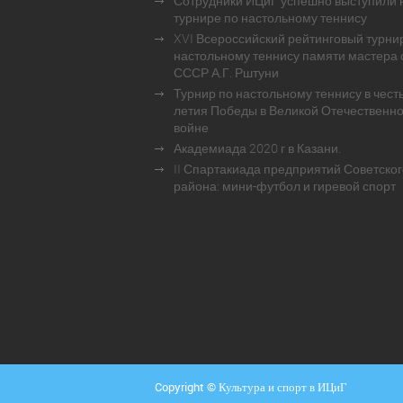
Сотрудники ИЦиГ успешно выступили 
турнире по настольному теннису
XVI Всероссийский рейтинговый турни
настольному теннису памяти мастера 
СССР А.Г. Рштуни
Турнир по настольному теннису в честь
летия Победы в Великой Отечественн
войне
Академиада 2020 г в Казани.
II Спартакиада предприятий Советског
района: мини-футбол и гиревой спорт
Copyright © Культура и спорт в ИЦиГ