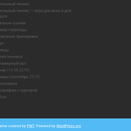
тольный теннис
тольный теннис — игра для всех и для
дого
езные ссылки
мер страницы
писание тренировок
рт
лицы
рия тенниса
нажерный зал
ир (14.08.2016)
ниры (сентябрь 2016)
огалерея
ографии с турниров
бол
eme created by
PWT
. Powered by
WordPress.org