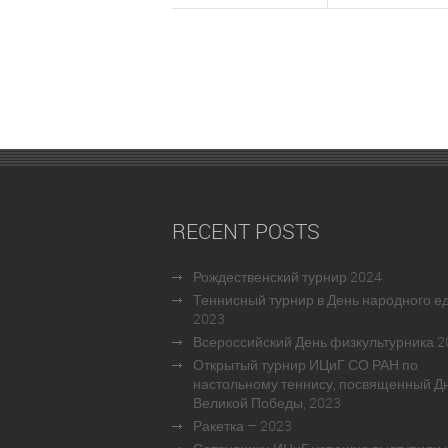
RECENT POSTS
Рождественский турнир 2024
Теннисный турнир в День народного е
2023
Всероссийский День физкультурника 2
Открытый турнир ИЦиГ СО РАН по
настольному теннису, посвященный Д
Великой Победы, 2023
Ракетка – 2023