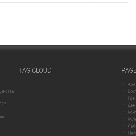
TAG CLOUD
PAG
Ара
динства
Вос
Где
023
Ден
Кон
ню
Кул
Лаб
Наг