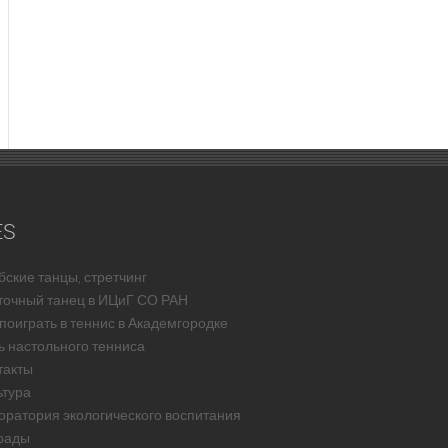
ES
бские танцы, стретчинг
точный танец в ИЦиГ СО РАН
 поиграть в теннис в Академгородке
ь настольного тенниса
такты
ьтура
оратория экологического воспитания
рады