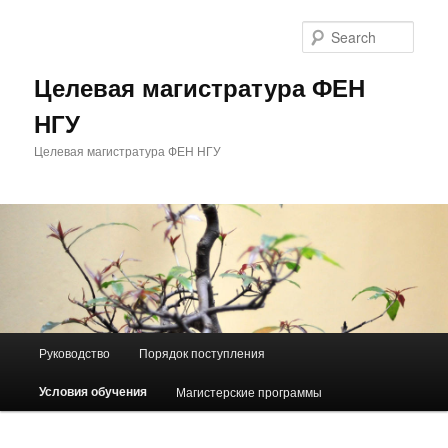
Skip
to
Sear
primary
content
Целевая магистратура ФЕН
НГУ
Целевая магистратура ФЕН НГУ
M
Руководство
Порядок поступления
a
i
Условия обучения
Магистерские программы
n
m