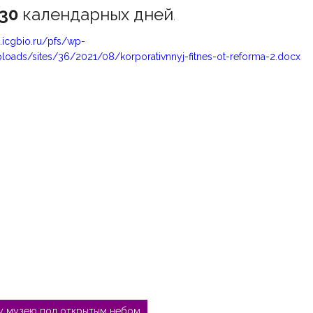
30
календарных дней
.
es.icgbio.ru/pfs/wp-
loads/sites/36/2021/08/korporativnnyj-fitnes-ot-reforma-2.docx
у музею под открытым небом