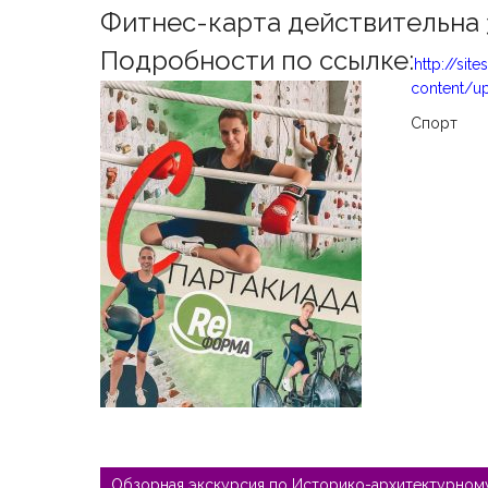
Фитнес-карта действительна
Подробности по ссылке:
http://sit
content/up
Спорт
Навигация
по
Обзорная экскурсия по Историко-архитектурном