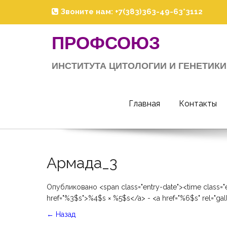
Skip
Звоните нам: +7(383)363-49-63*3112
to
content
ПРОФСОЮЗ
ИНСТИТУТА ЦИТОЛОГИИ И ГЕНЕТИКИ
Главная
Контакты
Армада_3
Опубликовано <span class="entry-date"><time class="
href="%3$s">%4$s × %5$s</a> - <a href="%6$s" rel="ga
←
Назад