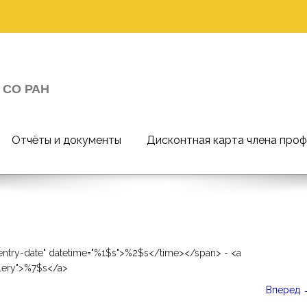
 СО РАН
Отчёты и документы
Дисконтная карта члена про
entry-date" datetime="%1$s">%2$s</time></span> - <a
llery">%7$s</a>
Вперед