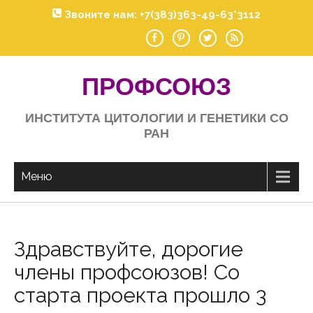
Skip
Звоните нам: +7(383)363-49-63*3112
to
content
ПРОФСОЮЗ
ИНСТИТУТА ЦИТОЛОГИИ И ГЕНЕТИКИ СО
РАН
Меню
Здравствуйте, дорогие
члены профсоюзов! Со
старта проекта прошло 3