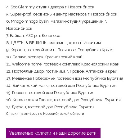
4. Soo.Glammy, студия декора г. Новосибирск
5. Super-profi, сервисный центр мастеров г. Новосибирск
6. Mnogo mnogo bysin, магазин-студия украшений г.
Новосибирск
7. Байкал, АЗС р.п. Коченево
8. ЦВЕТЫ & ВЕЩИЦЫ, магазин цветов г. Искитим
9. Коралл, гостевой дом п. Песчаное, Республика Крым
10. Балчуг, экопарк
Красноярский край
11. Welcome home, гостевой комплекс
Красноярский край
12. Постоялый двор, гостиница г. Яровое, Алтайский край
13. Медвежье Побережье, гостевой дом Республика Бурятия
14. Байкальский маяк, гостевой дом Республика Бурятия
15. Горхон, гостевой дом Республика Бурятия
16. Королевская Гавань, гостевой дом Республика Бурятия
17. Дархан, гостевой дом Республика Бурятия
Списки партнёров по Новосибирской области
Навигация
по
Уважаемые коллеги и наши дорогие дети!
записям