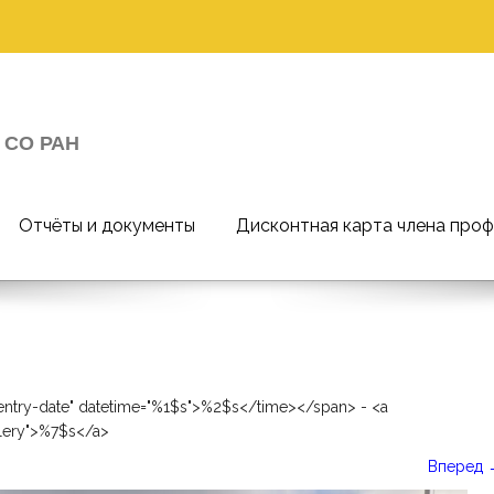
 СО РАН
Отчёты и документы
Дисконтная карта члена про
entry-date" datetime="%1$s">%2$s</time></span> - <a
llery">%7$s</a>
Вперед