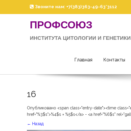
Skip
Звоните нам: +7(383)363-49-63*3112
to
content
ПРОФСОЮЗ
ИНСТИТУТА ЦИТОЛОГИИ И ГЕНЕТИКИ
Главная
Контакты
16
Опубликовано <span class="entry-date"><time class="
href="%3$s">%4$s × %5$s</a> - <a href="%6$s" rel="ga
←
Назад