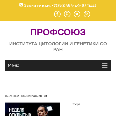
Skip
Звоните нам: +7(383)363-49-63*3112
to
content
ПРОФСОЮЗ
ИНСТИТУТА ЦИТОЛОГИИ И ГЕНЕТИКИ СО
РАН
Меню
07.09.2022
|
Комментариев нет
Спорт