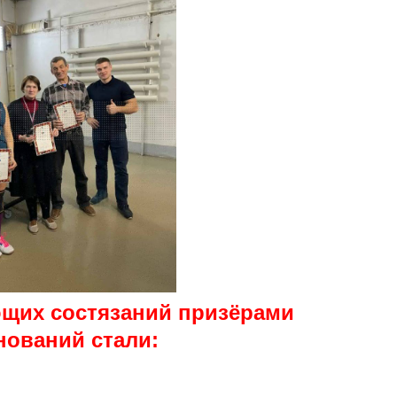
ющих состязаний призёрами
нований стали: