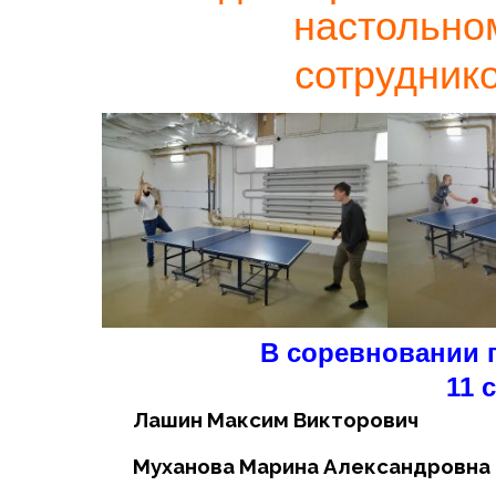
настольно
сотрудник
В со
ревнова
нии 
11 
Лашин Максим Викторович
Муханова Марина Александровна