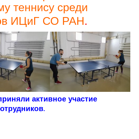
му теннису среди
ов
ИЦиГ СО РАН
.
приняли активное
участие
сотрудников
.