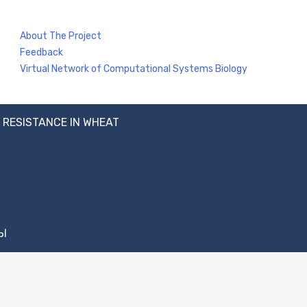
About The Project
Feedback
Virtual Network of Computational Systems Biology
 RESISTANCE IN WHEAT
Ы