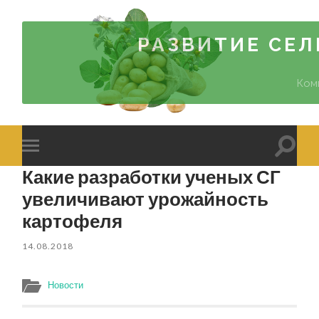
РАЗВИТИЕ СЕ
Ком
Toggle
Toggle
search
mobile
Какие разработки ученых СГ
field
menu
увеличивают урожайность
картофеля
14.08.2018
Новости