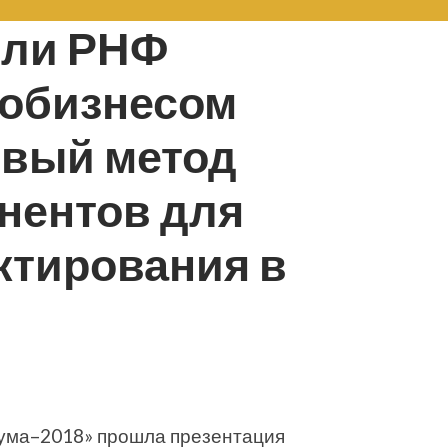
ели РНФ
робизнесом
овый метод
нентов для
ктирования в
рума–2018» прошла презентация