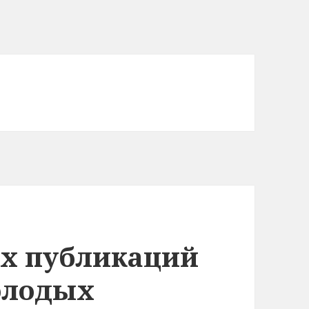
х публикаций
олодых