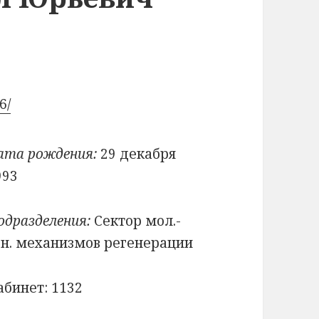
6/
ата рождения:
29 декабря
993
одразделения:
Сектор мол.-
ен. механизмов регенерации
абинет: 1132