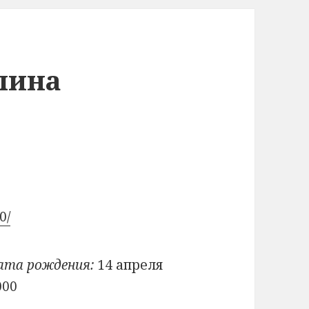
лина
0/
ата рождения:
14 апреля
000