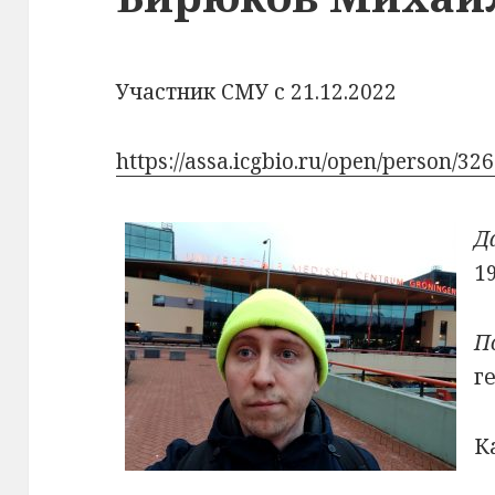
Участник СМУ с 21.12.2022
https://assa.icgbio.ru/open/person/326
Д
1
П
г
К