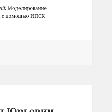
ий:
Моделирование
й с помощью ИПСК
л Юрьевич