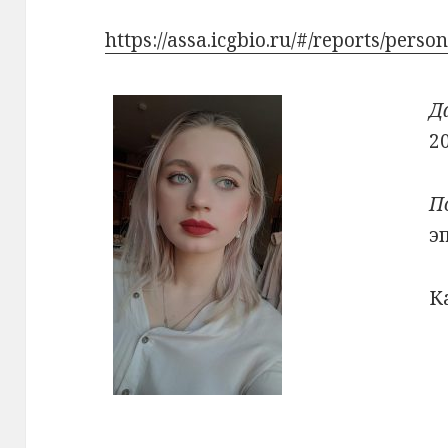
https://assa.icgbio.ru/#/reports/perso
Д
2
П
э
К