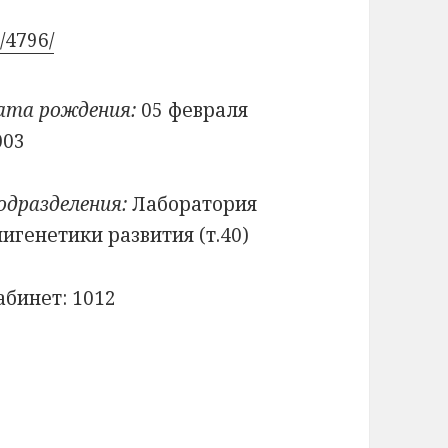
n/4796/
ата рождения:
05 февраля
003
одразделения:
Лаборатория
пигенетики развития (т.40)
абинет: 1012