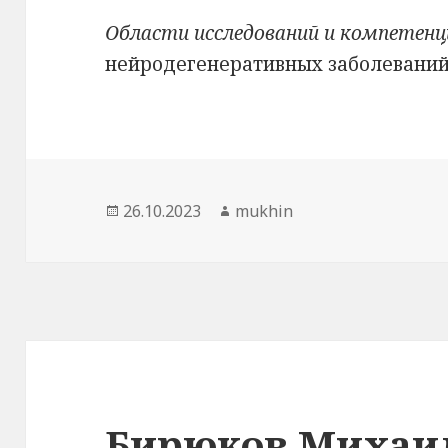
Области исследований и компетенц
нейродегенеративных заболевани
Опубликовано
Автор
26.10.2023
mukhin
Бирюков Михаи