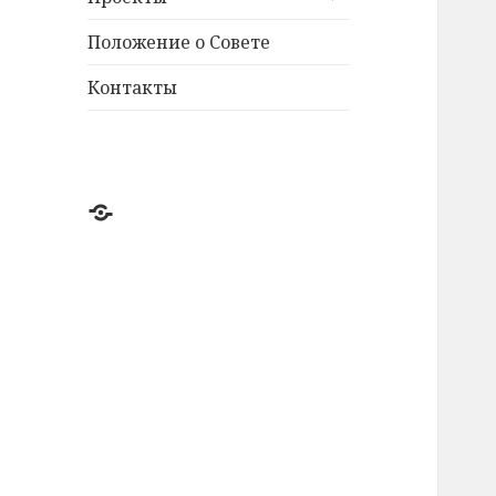
дочернее
меню
Положение о Совете
Контакты
@ICGSNM