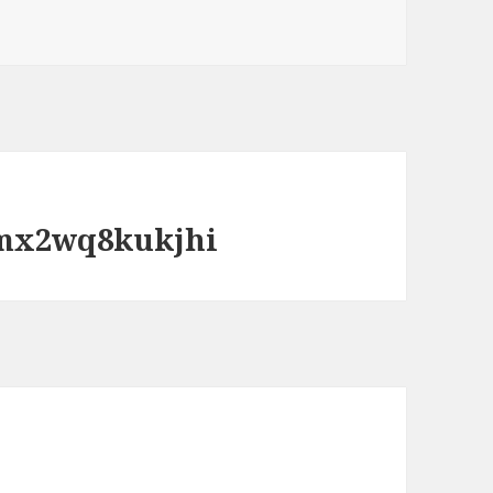
mx2wq8kukjhi