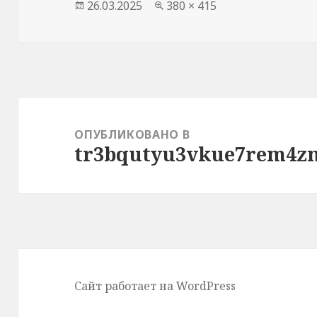
Опубликовано
Полный
26.03.2025
380 × 415
размер
Навигация
по
ОПУБЛИКОВАНО В
tr3bqutyu3vkue7rem4z
записям
Сайт работает на WordPress