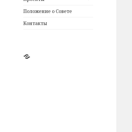
дочернее
меню
Положение о Совете
Контакты
@ICGSNM