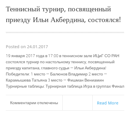
Теннисный турнир, посвященный
приезду Ильи Акбердина, состоялся!
Posted on 24.01.2017
19 января 2017 года в 17:00 в теннисном зале ИЦиГ СО РАН
состоялся турнир по настольному теннису, посвященный
приезду капитана, главного судьи — Ильи Акбердина!
Победители: 1 место — Балюнов Владимир 2 место —
Карамышева Татьяна 3 место — Фишман Вениамин
Турнирные таблицы: Турнирная таблица Игра в группах Финал
к
Комментарии
отключены
Read More
записи
Теннисный
турнир,
посвященный