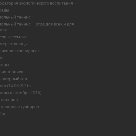
оратория экологического воспитания
рады
тольный теннис
тольный теннис — игра для всех и для
дого
езные ссылки
мер страницы
писание тренировок
рт
лицы
рия тенниса
нажерный зал
ир (14.08.2016)
ниры (сентябрь 2016)
огалерея
ографии с турниров
бол