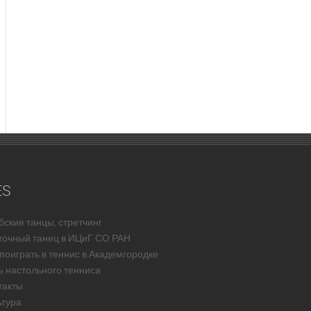
ES
бские танцы, стретчинг
точный танец в ИЦиГ СО РАН
 поиграть в теннис в Академгородке
ь настольного тенниса
такты
ьтура