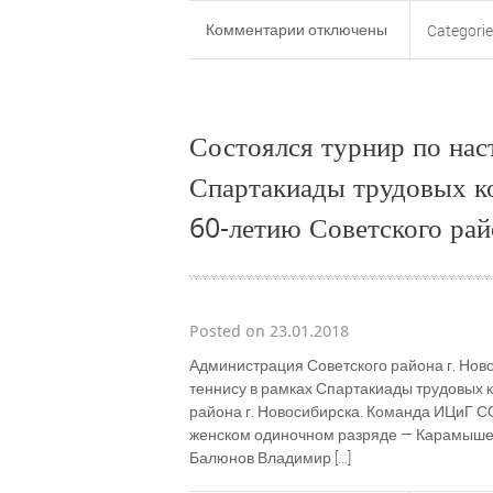
к
Комментарии
отключены
Categorie
записи
Положение
о
проведении
Состоялся турнир по нас
Спартакиады
трудовых
Спартакиады трудовых к
коллективов
60-летию Советского рай
предприятий,
посвященной
60-
летию
Советского
Posted on 23.01.2018
района
Администрация Советского района г. Ново
города
теннису в рамках Спартакиады трудовых 
Новосибирска
района г. Новосибирска. Команда ИЦиГ СО
женском одиночном разряде — Карамышева
Балюнов Владимир […]