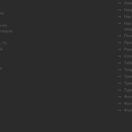
Лаб
Наг
на
Нас
Нас
р по
каж
спорта
Пол
При
 75-
ой
Рас
Спо
Таб
о
Тео
Тре
Турн
Тур
Фот
Фот
Фут