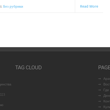
Без рубрики
Read More
s:
TAG CLOUD
PAG
Ара
динства
Вос
Где
023
Ден
Кон
ню
Кул