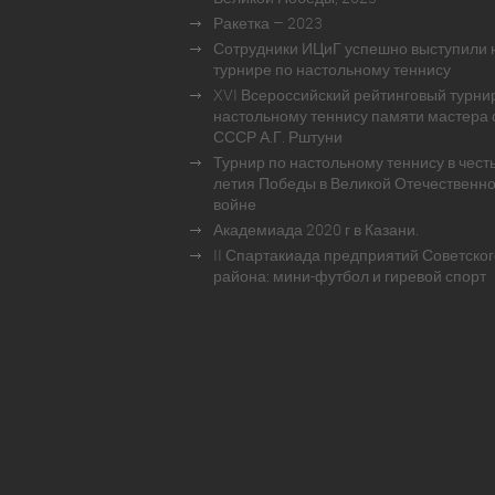
Ракетка – 2023
Сотрудники ИЦиГ успешно выступили 
турнире по настольному теннису
XVI Всероссийский рейтинговый турни
настольному теннису памяти мастера 
СССР А.Г. Рштуни
Турнир по настольному теннису в честь
летия Победы в Великой Отечественн
войне
Академиада 2020 г в Казани.
II Спартакиада предприятий Советског
района: мини-футбол и гиревой спорт