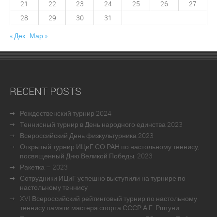
21
22
23
24
25
26
27
28
29
30
31
« Дек
Мар »
RECENT POSTS
Рождественский турнир 2024
Теннисный турнир в День народного единства 2023
Всероссийский День физкультурника 2023
Открытый турнир ИЦиГ СО РАН по настольному теннису,
посвященный Дню Великой Победы, 2023
Ракетка – 2023
Сотрудники ИЦиГ успешно выступили на турнире по
настольному теннису
XVI Всероссийский рейтинговый турнир по настольному
теннису памяти мастера спорта СССР А.Г. Рштуни