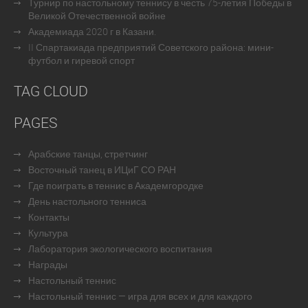
Турнир по настольному теннису в честь 75-летия Победы в
Великой Отечественной войне
Академиада 2020 г в Казани.
II Спартакиада предприятий Советского района: мини-
футбол и гиревой спорт
TAG CLOUD
PAGES
Арабские танцы, стретчинг
Восточный танец в ИЦиГ СО РАН
Где поиграть в теннис в Академгородке
День настольного тенниса
Контакты
Культура
Лаборатория экологического воспитания
Награды
Настольный теннис
Настольный теннис — игра для всех и для каждого