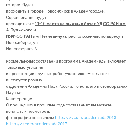
которая будет
проходить в городе Новосибирск в Академгородке.
Соревнования будут
проводиться с
11-16 марта на лыжных базах УД СО РАН им.
А. Тульского и
ИЯФ СО РАН им. Пелеганчука
, расположенных по адресу: г.
Новосибирск, ул.
Ионосферная 3.
Кроме лыжных состязаний программа Академиады включает
также выступления
и презентации научных работ участников — коллег из
институтов разных
отделений Академии Наук России. То есть, это и своеобразная
Научная
Конференция.
О прошедших в прошлые года состязаниях вы можете
почитать и посмотреть
фотографии по ссылкам:
https://vk.com/academiada2018
https://vk.com/academiada2017