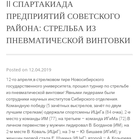
II СПАРТАКИАДА
ПРЕДПРИЯТИЙ СОВЕТСКОГО
РАЙОНА: СТРЕЛЬБА ИЗ
ПНЕВМАТИЧЕСКОЙ ВИНТОВКИ
Posted on 12.04.2019
12-го апреля,в стрелковом тире Новосибирского
государственного университета, прошел турнир по стрельбе
из пневматической винтовки! Явными лидерами были
сотрудники научных институтов Сибирского отделения.
Командную победу (5 зачётных выстрелов, зачёт по двум
лучшим стрелкам) одержали спортсмены ИЦиГа (84 очка), 2-е
место у команды ИМ (77), на третьем – команда ИГиМа (72).В
личном первенстве у мужчин лидировал В. Богданов (ИМ), на
2-м месте В. Коваль (ИЦиГ), на 3-м – Ю. Бишаев (ИГиМ); у
женщин первой стала Е. Щукина (ИЦиГ), второй – А. Козырева