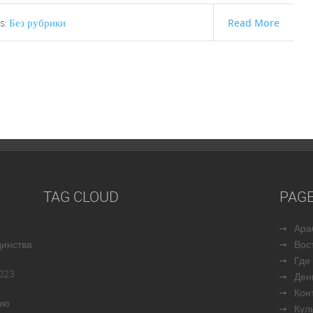
Без рубрики
Read More
s:
TAG CLOUD
PAG
Ара
динства
Вос
Где
023
Ден
Кон
ню
Кул