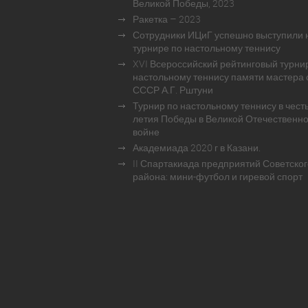
Великой Победы, 2023
Ракетка – 2023
Сотрудники ИЦиГ успешно выступили 
турнире по настольному теннису
XVI Всероссийский рейтинговый турни
настольному теннису памяти мастера 
СССР А.Г. Рштуни
Турнир по настольному теннису в честь
летия Победы в Великой Отечественн
войне
Академиада 2020 г в Казани.
II Спартакиада предприятий Советског
района: мини-футбол и гиревой спорт