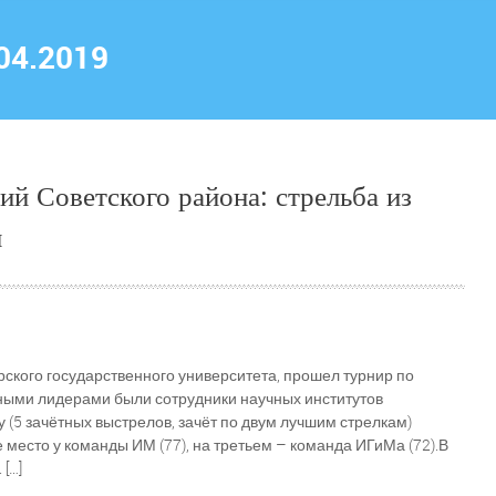
04.2019
ий Советского района: стрельба из
и
рского государственного университета, прошел турнир по
вными лидерами были сотрудники научных институтов
(5 зачётных выстрелов, зачёт по двум лучшим стрелкам)
 место у команды ИМ (77), на третьем – команда ИГиМа (72).В
[…]