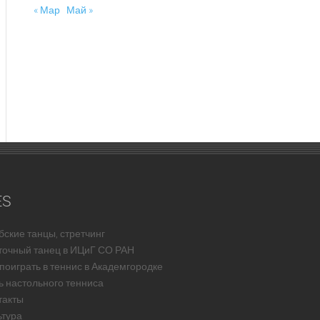
« Мар
Май »
ES
бские танцы, стретчинг
точный танец в ИЦиГ СО РАН
 поиграть в теннис в Академгородке
ь настольного тенниса
такты
ьтура