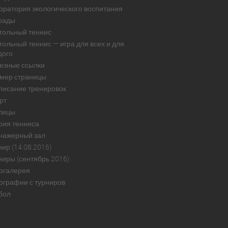
оратория экологического воспитания
рады
тольный теннис
тольный теннис — игра для всех и для
дого
езные ссылки
мер страницы
писание тренировок
рт
лицы
рия тенниса
нажерный зал
ир (14.08.2016)
ниры (сентябрь 2016)
огалерея
ографии с турниров
бол