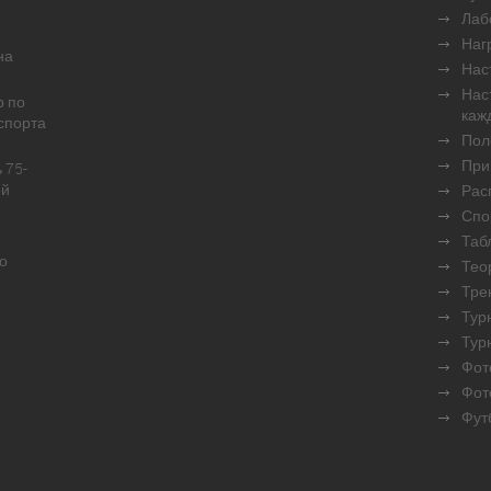
Лаб
Наг
на
Нас
Нас
р по
каж
спорта
Пол
При
 75-
ой
Рас
Спо
Таб
о
Тео
Тре
Турн
Тур
Фот
Фот
Фут