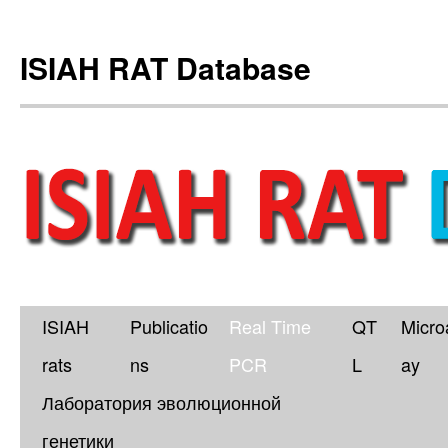
ISIAH RAT Database
ISIAH
Publicatio
Real Time
QT
Micro
Skip
rats
ns
PCR
L
ay
to
Лаборатория эволюционной
content
генетики