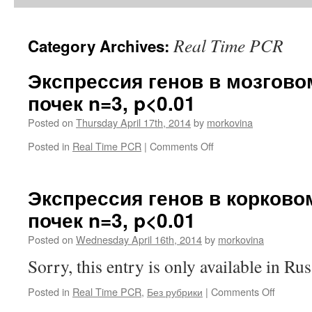
Real Time PCR
Category Archives:
Экспрессия генов в мозгов
почек n=3, p<0.01
Posted on
Thursday April 17th, 2014
by
morkovina
on
Posted in
Real Time PCR
|
Comments Off
Экспрессия
генов
в
Экспрессия генов в корково
мозговом
почек n=3, p<0.01
веществе
почек
Posted on
Wednesday April 16th, 2014
by
morkovina
n=3,
p<0.01
Sorry, this entry is only available in Rus
on
Posted in
Real Time PCR
,
Без рубрики
|
Comments Off
Экспрес