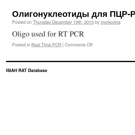
генов
в
Олигонуклеотиды для ПЦР-
корково
вещест
Posted on
Thursday December 19th, 2013
by
morkovina
почек
Oligo used for RT PCR
n=3,
p<0.01
on
Posted in
Real Time PCR
|
Comments Off
Олигонуклеотиды
для
ПЦР-
РВ
ISIAH RAT Database