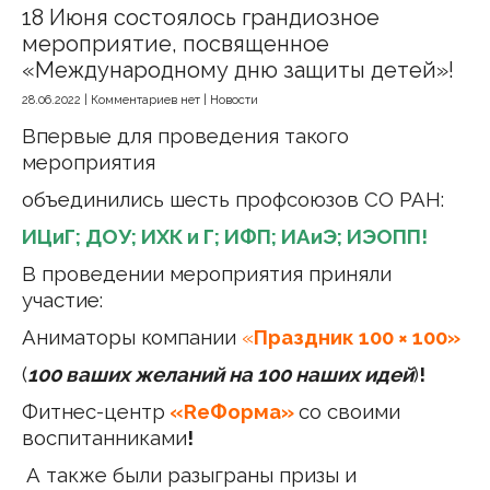
18 Июня состоялось грандиозное
мероприятие, посвященное
«Международному дню защиты детей»!
28.06.2022
|
Комментариев нет
|
Новости
Впервые для проведения такого
мероприятия
объединились шесть профсоюзов СО РАН:
ИЦиГ;
ДОУ;
ИХК и Г
;
ИФП;
ИАиЭ;
ИЭОПП!
В проведении мероприятия приняли
участие:
Аниматоры компании
«
Праздник 100 × 100»
(
100 ваших желаний на 100 наших идей
)
!
Фитнес-центр
«ReФорма»
со своими
воспитанниками
!
А также были разыграны призы и