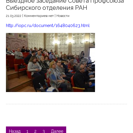
Выездное заседание Совета Профсоюза
Сибирского отделения РАН
21.03.2022
|
Комментариев нет
|
Новости
http://iopc.ru/document/1648040623.html
Навигация
по
Назад
1
2
3
Далее