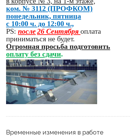
в корпусе № 3, на 1-м этаже,
ком. № 3112 (ПРОФКОМ)
понедельник, пятница
с 10:00 ч. до 12:00 ч.,
PS:
после
26 Сентября
оплата
приниматься не будет.
Огромная просьба подготовить
оплату без сдачи
.
Временные изменения в работе