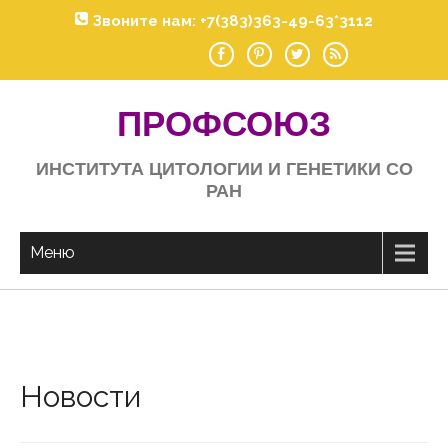
Skip
Звоните нам: +7(383)363-49-63*3112
to
content
ПРОФСОЮЗ
ИНСТИТУТА ЦИТОЛОГИИ И ГЕНЕТИКИ СО
РАН
Меню
Новости