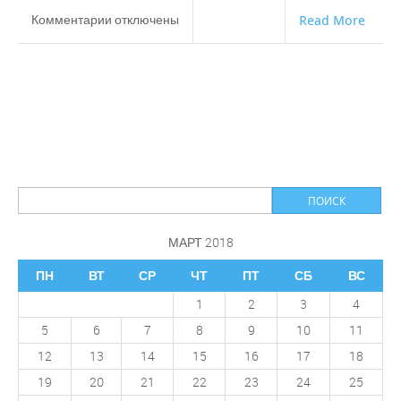
к
Комментарии
отключены
Read More
записи
Команда
по
футболу
ИЦиГ
СО
РАН
заняла
Первое
место
в
МАРТ 2018
Спартакиаде
предприятий,
ПН
ВТ
СР
ЧТ
ПТ
СБ
ВС
посвященной
1
2
3
4
60-
5
6
7
8
9
10
11
летию
Советского
12
13
14
15
16
17
18
района
19
20
21
22
23
24
25