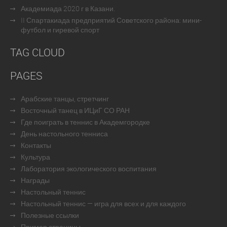
Академиада 2020 г в Казани.
II Спартакиада предприятий Советского района: мини-
футбол и гиревой спорт
TAG CLOUD
PAGES
Арабские танцы, стретчинг
Восточный танец в ИЦиГ СО РАН
Где поиграть в теннис в Академгородке
День настольного тенниса
Контакты
Культура
Лаборатория экологического воспитания
Награды
Настольный теннис
Настольный теннис — игра для всех и для каждого
Полезные ссылки
Пример страницы