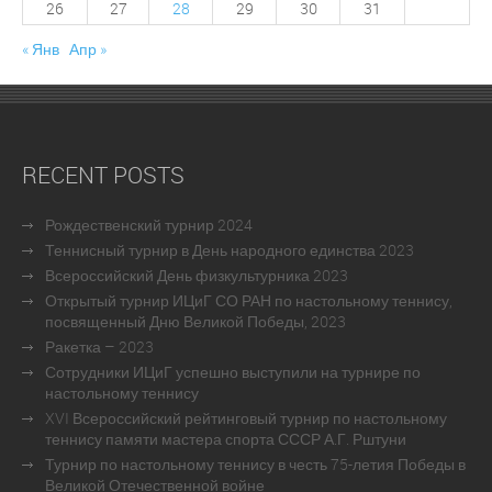
26
27
28
29
30
31
« Янв
Апр »
RECENT POSTS
Рождественский турнир 2024
Теннисный турнир в День народного единства 2023
Всероссийский День физкультурника 2023
Открытый турнир ИЦиГ СО РАН по настольному теннису,
посвященный Дню Великой Победы, 2023
Ракетка – 2023
Сотрудники ИЦиГ успешно выступили на турнире по
настольному теннису
XVI Всероссийский рейтинговый турнир по настольному
теннису памяти мастера спорта СССР А.Г. Рштуни
Турнир по настольному теннису в честь 75-летия Победы в
Великой Отечественной войне